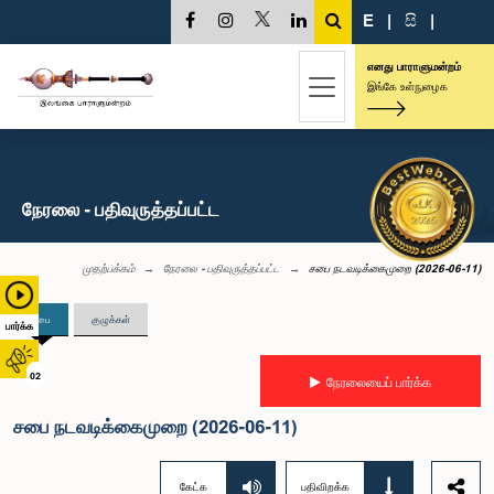
E
|
සි
|
எனது பாராளுமன்றம்
இங்கே உள்நுழைக
நேரலை - பதிவுருத்தப்பட்ட
முதற்பக்கம்
நேரலை - பதிவுருத்தப்பட்ட
சபை நடவடிக்கைமுறை (2026-06-11)
சபை
குழுக்கள்
பார்க்க
02
நேரலையைப் பார்க்க
சபை நடவடிக்கைமுறை (2026-06-11)
கேட்க
பதிவிறக்க