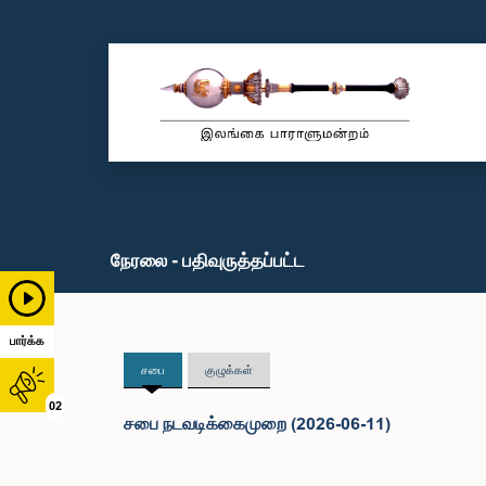
நேரலை - பதிவுருத்தப்பட்ட
பார்க்க
சபை
குழுக்கள்
02
சபை நடவடிக்கைமுறை (2026-06-11)