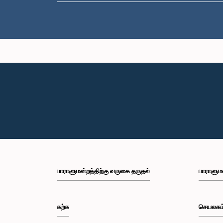
பாராளுமன்றத்திற்கு வருகை தருதல்
பாராளும
கற்க
செயலகம