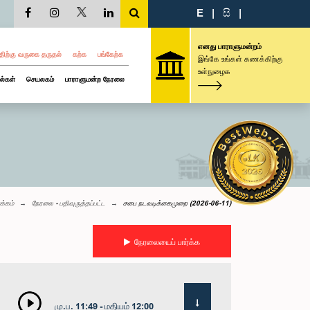
E
|
සි
|
எனது பாராளுமன்றம்
திற்கு வருகை தருதல்
கற்க
பங்கேற்க
இங்கே உங்கள் கணக்கிற்கு
உள்நுழைக
ல்கள்
செயலகம்
பாராளுமன்ற நேரலை
க்கம்
நேரலை - பதிவுருத்தப்பட்ட
சபை நடவடிக்கைமுறை (2026-06-11)
நேரலையைப் பார்க்க
மு.ப. 11:49 - மதியம் 12:00