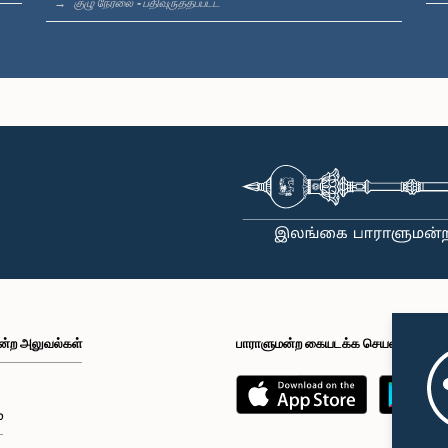
குழு நேரலை - பதிவுருத்தப்பட்ட
ன்ற அலுவல்கள்
பாராளுமன்ற கையடக்க செயலி
்