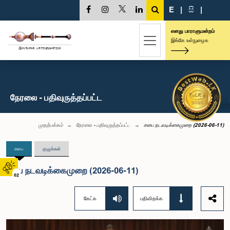
E
|
සි
|
எனது பாராளுமன்றம்
இங்கே உள்நுழைக
நேரலை - பதிவுருத்தப்பட்ட
முதற்பக்கம்
நேரலை - பதிவுருத்தப்பட்ட
சபை நடவடிக்கைமுறை (2026-06-11)
சபை
குழுக்கள்
சபை நடவடிக்கைமுறை (2026-06-11)
02
கேட்க
பதிவிறக்க