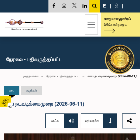
E
|
සි
|
எனது பாராளுமன்றம்
இங்கே உள்நுழைக
நேரலை - பதிவுருத்தப்பட்ட
முதற்பக்கம்
நேரலை - பதிவுருத்தப்பட்ட
சபை நடவடிக்கைமுறை (2026-06-11)
சபை
குழுக்கள்
சபை நடவடிக்கைமுறை (2026-06-11)
02
கேட்க
பதிவிறக்க