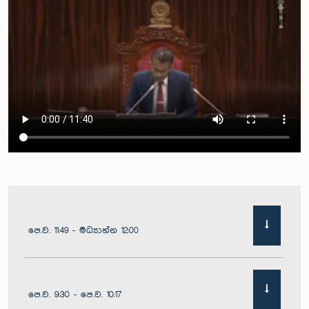
පෙ.ව. 11:49 - මධ්‍යාහ්න 12:00
පෙ.ව. 9:30 - පෙ.ව. 10:17