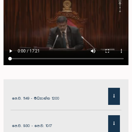
පෙ.ව. 11:49 - මධ්‍යාහ්න 12:00
පෙ.ව. 9:30 - පෙ.ව. 10:17