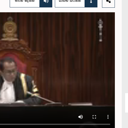
සවන් දෙන්න
බාගත කරන්න