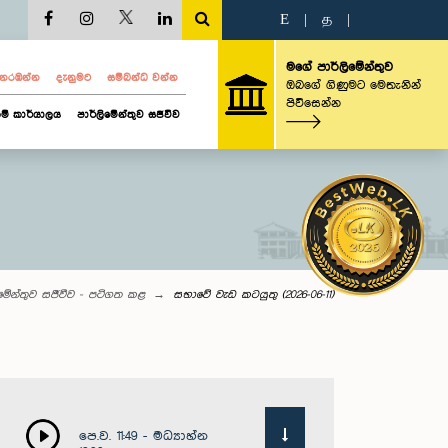
E
|
த
|
මගේ පාර්ලිමේන්තුව
ව නරඹන්න
දැනුමට
සම්බන්ධ වන්න
ඔබගේ ගිණුමට මෙතැනින්
පිවිසෙන්න
ම් කාර්යාලය
පාර්ලිමේන්තුව සජීවීව
ිමේන්තුව සජීවීව - පටිගත කළ
සභාවේ වැඩ කටයුතු (2026-06-11)
පෙ.ව. 11:49 - මධ්‍යාහ්න