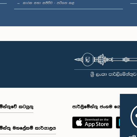
කාරක සභා සජීවීව - පටිගත කළ
මේන්තුවේ කටයුතු
පාර්ලිමේන්තු ජංගම යෙදුම
මේන්තු මහලේකම් කාර්යාලය