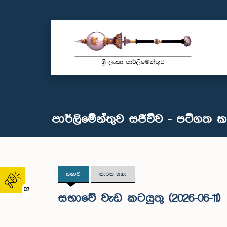
පාර්ලිමේන්තුව සජීවීව - පටිගත 
සභාව
කාරක සභා
02
සභාවේ වැඩ කටයුතු (2026-06-11)