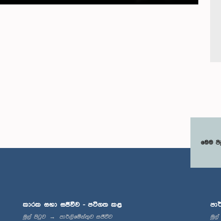
මෙම පි
කාරක සභා සජීවීව - පටිගත කළ
පාර
මුල් පිටුව
පාර්ලිමේන්තුව සජීවීව
මුල්