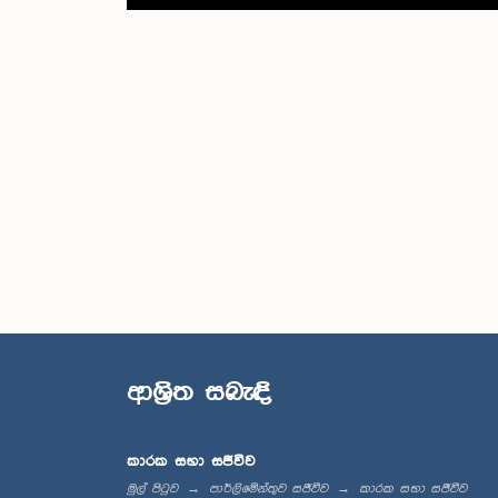
ආශ්‍රිත සබැඳි
කාරක සභා සජීවීව
මුල් පිටුව
පාර්ලිමේන්තුව සජීවීව
කාරක සභා සජීවීව