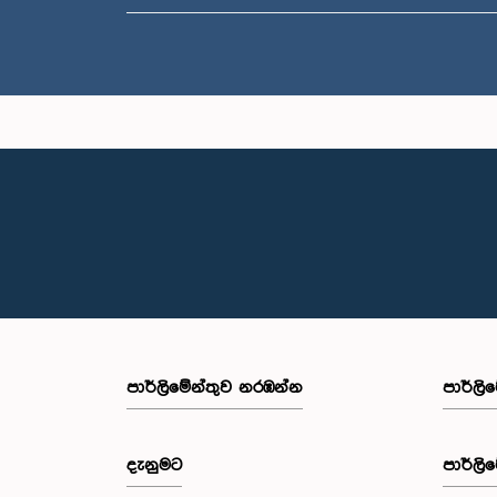
පාර්ලි‌මේන්තුව නරඹන්න
පාර්ලි
දැනුමට
පාර්ලි