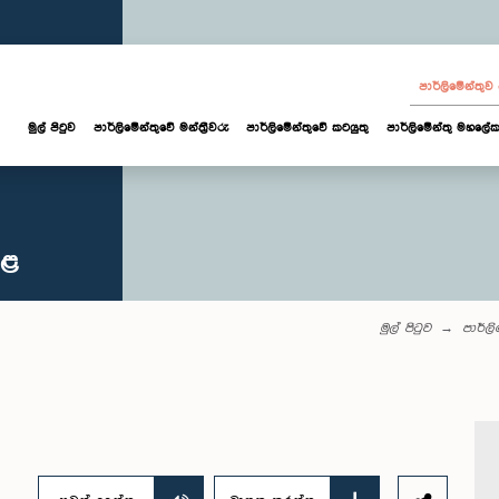
පාර්ලි‌මේන්තු
මුල් පිටුව
පාර්ලි‌මේන්තුවේ මන්ත්‍රීවරු
පාර්ලිමේන්තුවේ කටයුතු
පාර්ලිමේන්තු මහලේක
කළ
මුල් පිටුව
පාර්ල