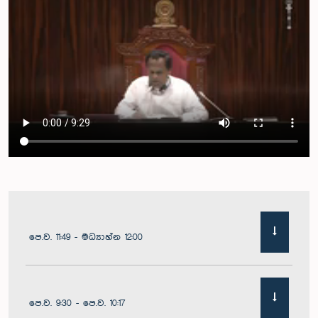
පෙ.ව. 11:49 - මධ්‍යාහ්න 12:00
පෙ.ව. 9:30 - පෙ.ව. 10:17