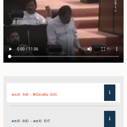
පෙ.ව. 11:49 - මධ්‍යාහ්න 12:00
පෙ.ව. 9:30 - පෙ.ව. 10:17