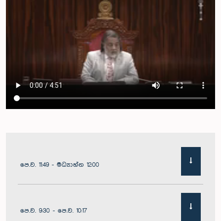
පෙ.ව. 11:49 - මධ්‍යාහ්න 12:00
පෙ.ව. 9:30 - පෙ.ව. 10:17