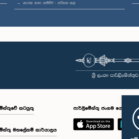
කාරක සභා සජීවීව - පටිගත කළ
මේන්තුවේ කටයුතු
පාර්ලිමේන්තු ජංගම යෙදුම
මේන්තු මහලේකම් කාර්යාලය