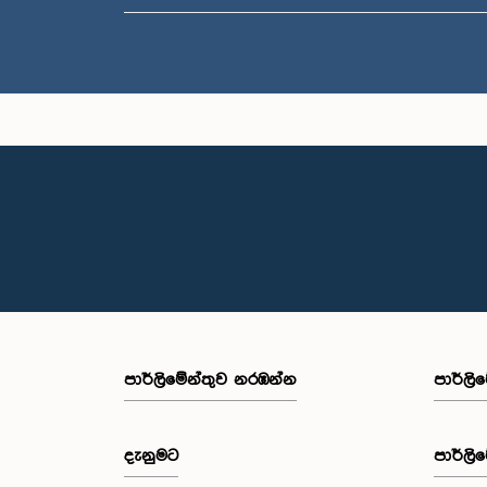
පාර්ලි‌මේන්තුව නරඹන්න
පාර්ලි
දැනුමට
පාර්ලි