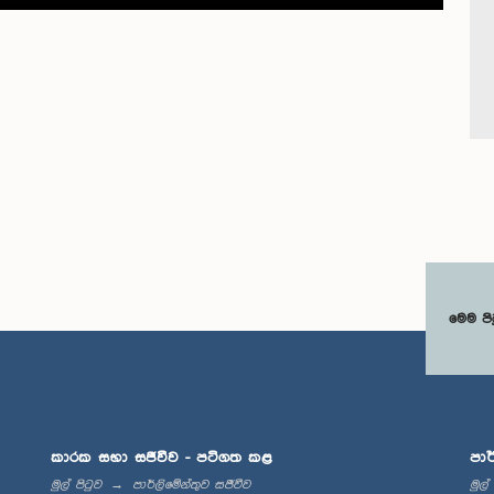
මෙම පි
කාරක සභා සජීවීව - පටිගත කළ
පාර
මුල් පිටුව
පාර්ලිමේන්තුව සජීවීව
මුල්