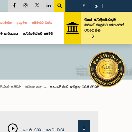
E
|
த
|
මගේ පාර්ලිමේන්තුව
ව නරඹන්න
දැනුමට
සම්බන්ධ වන්න
ඔබගේ ගිණුමට මෙතැනින්
පිවිසෙන්න
ම් කාර්යාලය
පාර්ලිමේන්තුව සජීවීව
මේන්තුව සජීවීව - පටිගත කළ
සභාවේ වැඩ කටයුතු (2026-05-06)
පෙ.ව. 9:30 - පෙ.ව. 10:24