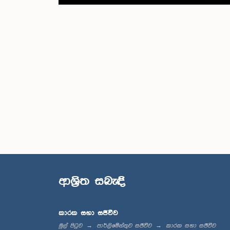
ආශ්‍රිත සබැඳි
කාරක සභා සජීවීව
මුල් පිටුව
පාර්ලිමේන්තුව සජීවීව
කාරක සභා සජීවීව