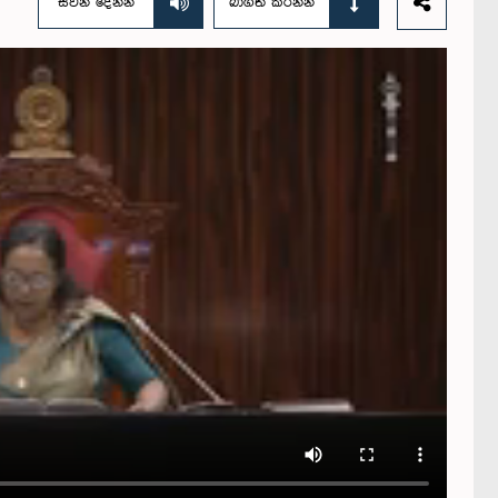
සවන් දෙන්න
බාගත කරන්න