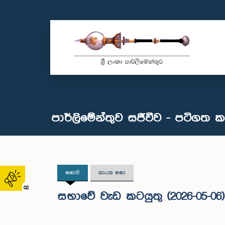
පාර්ලිමේන්තුව සජීවීව - පටිගත 
සභාව
කාරක සභා
02
සභාවේ වැඩ කටයුතු (2026-05-06)