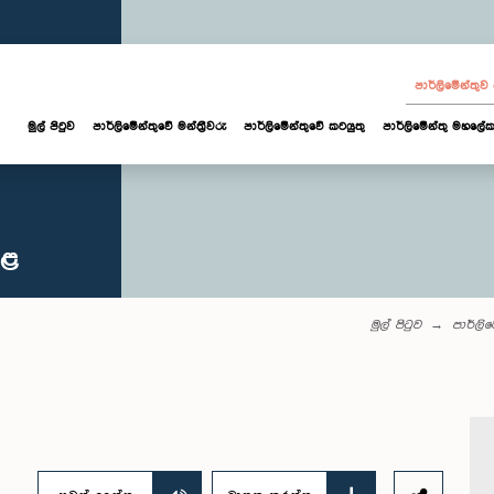
පාර්ලි‌මේන්තු
මුල් පිටුව
පාර්ලි‌මේන්තුවේ මන්ත්‍රීවරු
පාර්ලිමේන්තුවේ කටයුතු
පාර්ලිමේන්තු මහලේක
කළ
මුල් පිටුව
පාර්ලි