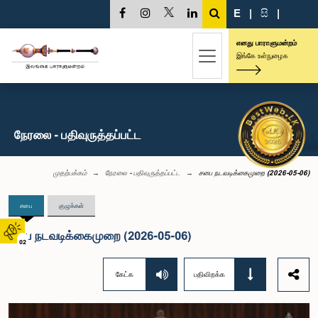
E
|
සි
|
எனது பாராளுமன்றம்
இங்கே உள்நுழைக
நேரலை - பதிவுருத்தப்பட்ட
முதற்பக்கம்
நேரலை - பதிவுருத்தப்பட்ட
சபை நடவடிக்கைமுறை (2026-05-06)
சபை
குழுக்கள்
சபை நடவடிக்கைமுறை (2026-05-06)
02
கேட்க
பதிவிறக்க