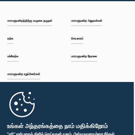
பி.ப. 1:18 - பி.ப. 1:25
பாராளுமன்றத்திற்கு வருகை தருதல்
பாராளுமன்ற அலுவல்கள்
பி.ப. 1:25 - பி.ப. 1:34
கற்க
செயலகம்
பி.ப. 1:34 - பி.ப. 1:44
பங்கேற்க
பாராளுமன்ற நேரலை
பாராளுமன்ற உறுப்பினர்கள்
பி.ப. 1:44 - பி.ப. 1:56
முதற்பக்கம்
பி.ப. 1:56 - பி.ப. 2:04
பாராளுமன்ற கையடக்க செயலி
உங்கள் அந்தரங்கத்தை நாம் மதிக்கிறோம்
"சரி" என்பதைக் கிளிக் செய்வதன் மூலம், பின்வருவனவற்றை நீங்கள்