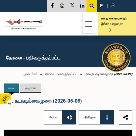
E
|
සි
|
எனது பாராளுமன்றம்
இங்கே உள்நுழைக
நேரலை - பதிவுருத்தப்பட்ட
முதற்பக்கம்
நேரலை - பதிவுருத்தப்பட்ட
சபை நடவடிக்கைமுறை (2026-05-06)
சபை
குழுக்கள்
சபை நடவடிக்கைமுறை (2026-05-06)
02
கேட்க
பதிவிறக்க