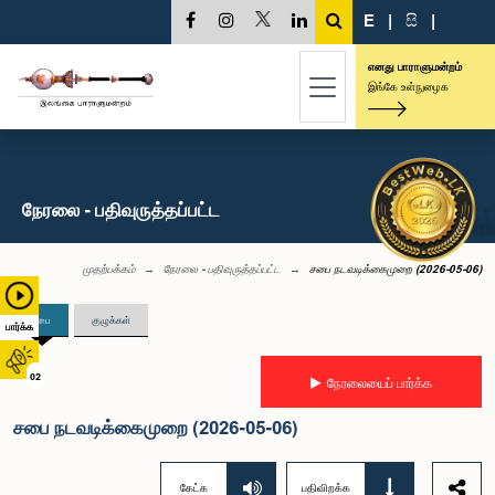
E
|
සි
|
எனது பாராளுமன்றம்
இங்கே உள்நுழைக
நேரலை - பதிவுருத்தப்பட்ட
முதற்பக்கம்
நேரலை - பதிவுருத்தப்பட்ட
சபை நடவடிக்கைமுறை (2026-05-06)
சபை
குழுக்கள்
பார்க்க
02
நேரலையைப் பார்க்க
சபை நடவடிக்கைமுறை (2026-05-06)
கேட்க
பதிவிறக்க