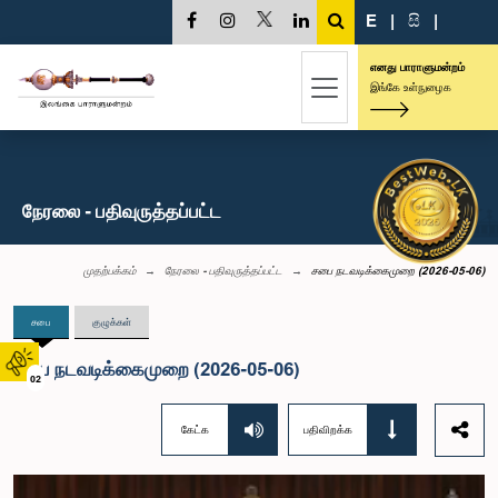
E
|
සි
|
எனது பாராளுமன்றம்
இங்கே உள்நுழைக
நேரலை - பதிவுருத்தப்பட்ட
முதற்பக்கம்
நேரலை - பதிவுருத்தப்பட்ட
சபை நடவடிக்கைமுறை (2026-05-06)
சபை
குழுக்கள்
சபை நடவடிக்கைமுறை (2026-05-06)
02
கேட்க
பதிவிறக்க