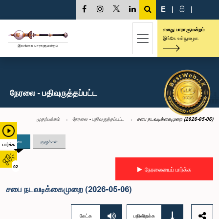
E
|
සි
|
எனது பாராளுமன்றம்
இங்கே உள்நுழைக
நேரலை - பதிவுருத்தப்பட்ட
முதற்பக்கம்
நேரலை - பதிவுருத்தப்பட்ட
சபை நடவடிக்கைமுறை (2026-05-06)
சபை
குழுக்கள்
பார்க்க
02
நேரலையைப் பார்க்க
சபை நடவடிக்கைமுறை (2026-05-06)
கேட்க
பதிவிறக்க