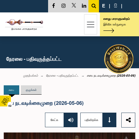
E
|
සි
|
எனது பாராளுமன்றம்
இங்கே உள்நுழைக
நேரலை - பதிவுருத்தப்பட்ட
முதற்பக்கம்
நேரலை - பதிவுருத்தப்பட்ட
சபை நடவடிக்கைமுறை (2026-05-06)
சபை
குழுக்கள்
சபை நடவடிக்கைமுறை (2026-05-06)
02
கேட்க
பதிவிறக்க