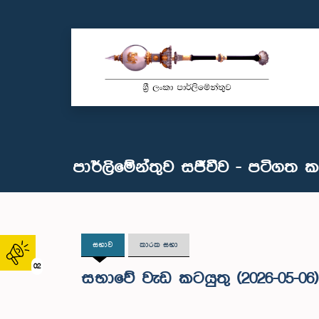
පාර්ලිමේන්තුව සජීවීව - පටිගත 
සභාව
කාරක සභා
02
සභාවේ වැඩ කටයුතු (2026-05-06)