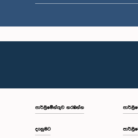
පාර්ලි‌මේන්තුව නරඹන්න
පාර්ලි
දැනුමට
පාර්ලි