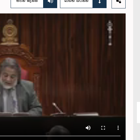
සවන් දෙන්න
බාගත කරන්න