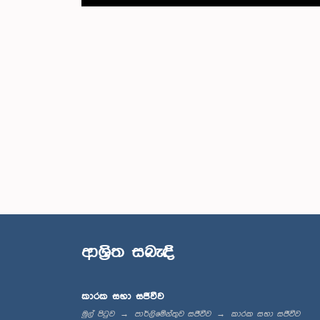
ආශ්‍රිත සබැඳි
කාරක සභා සජීවීව
මුල් පිටුව
පාර්ලිමේන්තුව සජීවීව
කාරක සභා සජීවීව