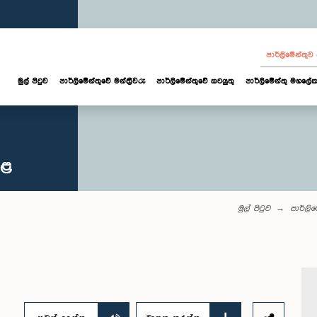
පාර්ලි‌මේන්තු
මුල් පිටුව
පාර්ලි‌මේන්තුවේ මන්ත්‍රීවරු
පාර්ලිමේන්තුවේ කටයුතු
පාර්ලිමේන්තු මහලේක
කළ
මුල් පිටුව
පාර්ලි