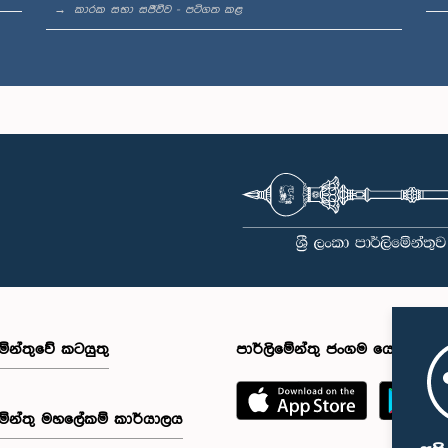
කාරක සභා සජීවීව - පටිගත කළ
මේන්තුවේ කටයුතු
පාර්ලිමේන්තු ජංගම යෙදුම
මේන්තු මහලේකම් කාර්යාලය