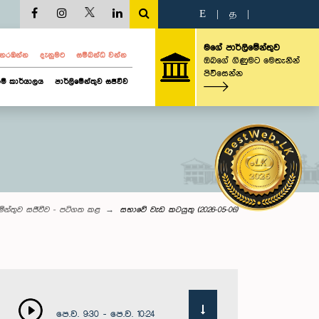
E
|
த
|
මගේ පාර්ලිමේන්තුව
ව නරඹන්න
දැනුමට
සම්බන්ධ වන්න
ඔබගේ ගිණුමට මෙතැනින්
පිවිසෙන්න
ම් කාර්යාලය
පාර්ලිමේන්තුව සජීවීව
මේන්තුව සජීවීව - පටිගත කළ
සභාවේ වැඩ කටයුතු (2026-05-06)
පෙ.ව. 9:30 - පෙ.ව. 10:24