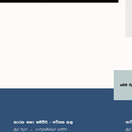
මෙම පි
කාරක සභා සජීවීව - පටිගත කළ
පාර
මුල් පිටුව
පාර්ලිමේන්තුව සජීවීව
මුල්