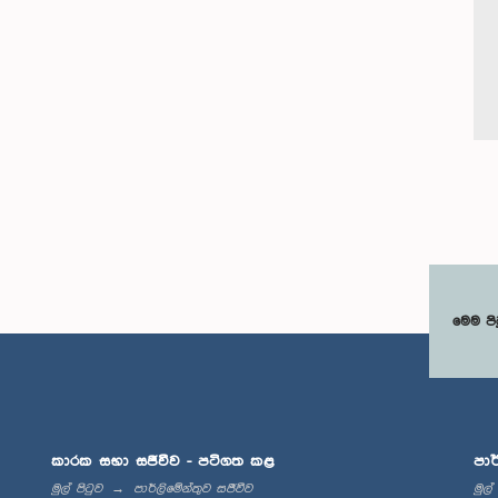
මෙම පි
කාරක සභා සජීවීව - පටිගත කළ
පාර
මුල් පිටුව
පාර්ලිමේන්තුව සජීවීව
මුල්