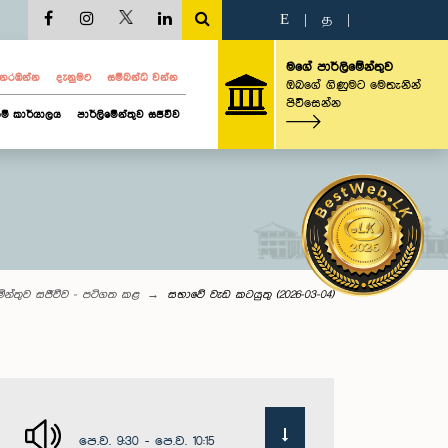
E
|
த
|
මගේ පාර්ලිමේන්තුව
ව නරඹන්න
දැනුමට
සම්බන්ධ වන්න
ඔබගේ ගිණුමට මෙතැනින්
පිවිසෙන්න
ම් කාර්යාලය
පාර්ලිමේන්තුව සජීවීව
මේන්තුව සජීවීව - පටිගත කළ
සභාවේ වැඩ කටයුතු (2026-03-04)
පෙ.ව. 9:30 - පෙ.ව. 10:15