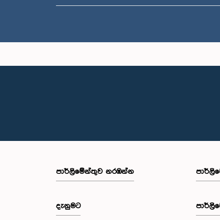
පාර්ලි‌මේන්තුව නරඹන්න
පාර්ලි
දැනුමට
පාර්ලි