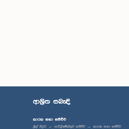
ආශ්‍රිත සබැඳි
කාරක සභා සජීවීව
මුල් පිටුව
පාර්ලිමේන්තුව සජීවීව
කාරක සභා සජීවීව