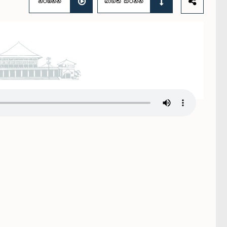
නරඹන්න
බාගත කරන්න