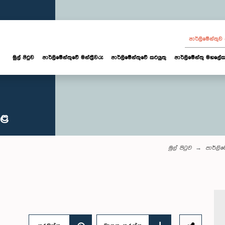
පාර්ලි‌මේන්තු
මුල් පිටුව
පාර්ලි‌මේන්තුවේ මන්ත්‍රීවරු
පාර්ලිමේන්තුවේ කටයුතු
පාර්ලිමේන්තු මහලේක
කළ
මුල් පිටුව
පාර්ලි