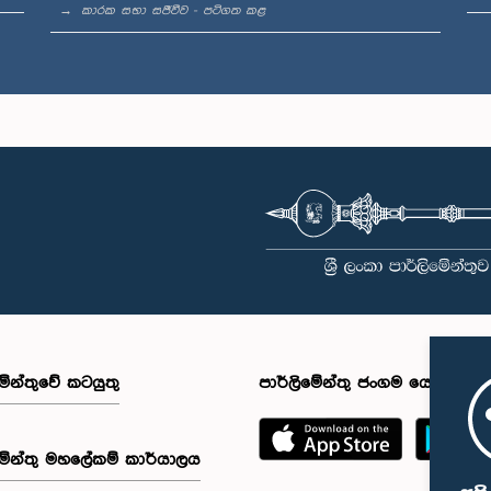
කාරක සභා සජීවීව - පටිගත කළ
මේන්තුවේ කටයුතු
පාර්ලිමේන්තු ජංගම යෙදුම
මේන්තු මහලේකම් කාර්යාලය