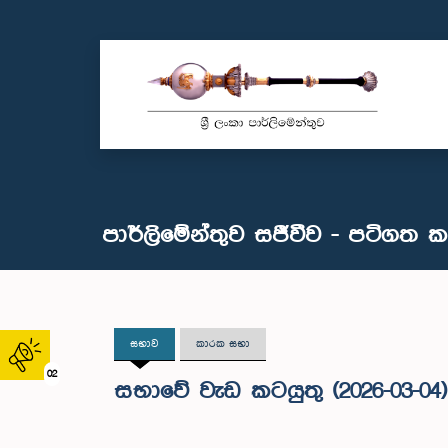
පාර්ලිමේන්තුව සජීවීව - පටිගත 
සභාව
කාරක සභා
02
සභාවේ වැඩ කටයුතු (2026-03-04)