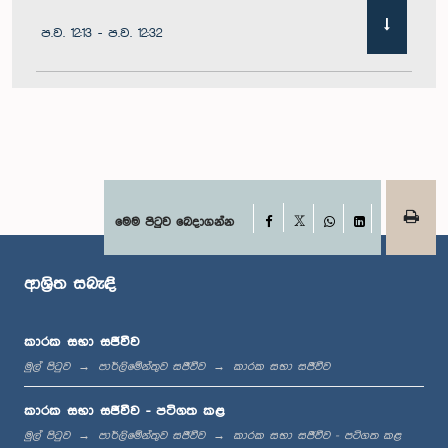
ප.ව. 12:13 - ප.ව. 12:32
ප.ව. 1:00 - ප.ව. 1:10
ප.ව. 1:10 - ප.ව. 1:21
Facebook
මෙම පිටුව බෙදාගන්න
X
WhatsApp
LinkedIn
ආශ්‍රිත සබැඳි
ප.ව. 1:21 - ප.ව. 1:27
කාරක සභා සජීවීව
මුල් පිටුව
පාර්ලිමේන්තුව සජීවීව
කාරක සභා සජීවීව
ප.ව. 1:27 - ප.ව. 1:42
කාරක සභා සජීවීව - පටිගත කළ
මුල් පිටුව
පාර්ලිමේන්තුව සජීවීව
කාරක සභා සජීවීව - පටිගත කළ