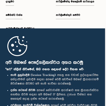
දැනුමට
පාර්ලිමේන්තු මහලේකම් කාර්යාලය
සම්බන්ධ වන්න
පාර්ලිමේන්තුව සජීවීව
ප.ව. 2:43 - ප.ව. 2:47
පාර්ලි‌මේන්තුවේ මන්ත්‍රීවරු
ප.ව. 2:47 - ප.ව. 2:54
මුල් පිටුව
ප.ව. 2:54 - ප.ව. 3:04
පාර්ලිමේන්තු ජංගම යෙදුම
අපි ඔබගේ පෞද්ගලිකත්වය අගය කරමු
"හරි" ක්ලික් කිරීමෙන්, ඔබ පහත සඳහන් දේට එකඟ වේ:
සැසි ලුහුබැඳීම (Session Tracking):
පහසු සහ වඩාත් පුද්ගලාරෝපිත
අත්දැකීමක් ලබාදීම සඳහා අපගේ වෙබ් අඩවියේ ඔබගේ ක්‍රියාකාරකම්
ප.ව. 3:04 - ප.ව. 3:12
නිරීක්ෂණය කිරීමට අපි සැසි භාවිතා කරන්නෙමු.
අප හා සම්බන්ධ වී සිටින්න :
දත්ත සටහන් කිරීම:
අපගේ සේවාවන්හි ආරක්ෂාව සහ ක්‍රියාකාරීත්වය
සහතික කිරීම සඳහා අපි ඔබගේ IP ලිපිනය, උපාංග විස්තර සහ
අනෙකුත් අදාළ දත්ත සටහන් කරගන්නෙමු.
ප.ව. 3:12 - ප.ව. 3:22
සම්මාන
පරිශීලක හැසිරීම් විශ්ලේෂණය:
අපගේ වෙබ් අඩවිය වැඩිදියුණු කිරීම