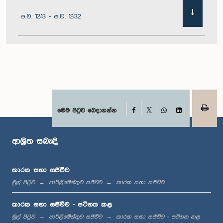
ප.ව. 12:13 - ප.ව. 12:32
ප.ව. 1:00 - ප.ව. 1:10
ප.ව. 1:10 - ප.ව. 1:21
Facebook
මෙම පිටුව බෙදාගන්න
X
WhatsApp
LinkedIn
ආශ්‍රිත සබැඳි
ප.ව. 1:21 - ප.ව. 1:27
කාරක සභා සජීවීව
මුල් පිටුව
පාර්ලිමේන්තුව සජීවීව
කාරක සභා සජීවීව
ප.ව. 1:27 - ප.ව. 1:42
කාරක සභා සජීවීව - පටිගත කළ
මුල් පිටුව
පාර්ලිමේන්තුව සජීවීව
කාරක සභා සජීවීව - පටිගත කළ