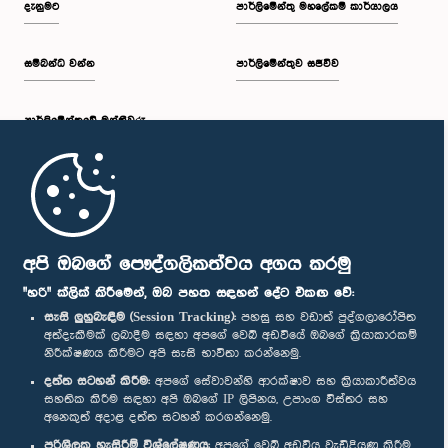
දැනුමට
පාර්ලිමේන්තු මහලේකම් කාර්යාලය
සම්බන්ධ වන්න
පාර්ලිමේන්තුව සජීවීව
ප.ව. 2:43 - ප.ව. 2:47
පාර්ලි‌මේන්තුවේ මන්ත්‍රීවරු
ප.ව. 2:47 - ප.ව. 2:54
මුල් පිටුව
ප.ව. 2:54 - ප.ව. 3:04
පාර්ලිමේන්තු ජංගම යෙදුම
අපි ඔබගේ පෞද්ගලිකත්වය අගය කරමු
"හරි" ක්ලික් කිරීමෙන්, ඔබ පහත සඳහන් දේට එකඟ වේ:
සැසි ලුහුබැඳීම (Session Tracking):
පහසු සහ වඩාත් පුද්ගලාරෝපිත
අත්දැකීමක් ලබාදීම සඳහා අපගේ වෙබ් අඩවියේ ඔබගේ ක්‍රියාකාරකම්
ප.ව. 3:04 - ප.ව. 3:12
නිරීක්ෂණය කිරීමට අපි සැසි භාවිතා කරන්නෙමු.
අප හා සම්බන්ධ වී සිටින්න :
දත්ත සටහන් කිරීම:
අපගේ සේවාවන්හි ආරක්ෂාව සහ ක්‍රියාකාරීත්වය
සහතික කිරීම සඳහා අපි ඔබගේ IP ලිපිනය, උපාංග විස්තර සහ
අනෙකුත් අදාළ දත්ත සටහන් කරගන්නෙමු.
ප.ව. 3:12 - ප.ව. 3:22
සම්මාන
පරිශීලක හැසිරීම් විශ්ලේෂණය:
අපගේ වෙබ් අඩවිය වැඩිදියුණු කිරීම