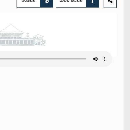
නරඹන්න
බාගත කරන්න