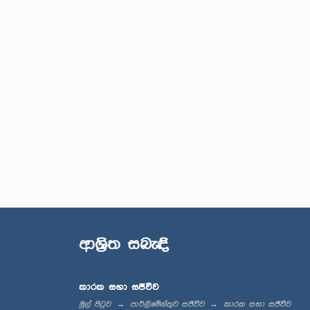
ආශ්‍රිත සබැඳි
කාරක සභා සජීවීව
මුල් පිටුව
පාර්ලිමේන්තුව සජීවීව
කාරක සභා සජීවීව