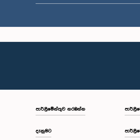
පාර්ලි‌මේන්තුව නරඹන්න
පාර්ලි
දැනුමට
පාර්ලි