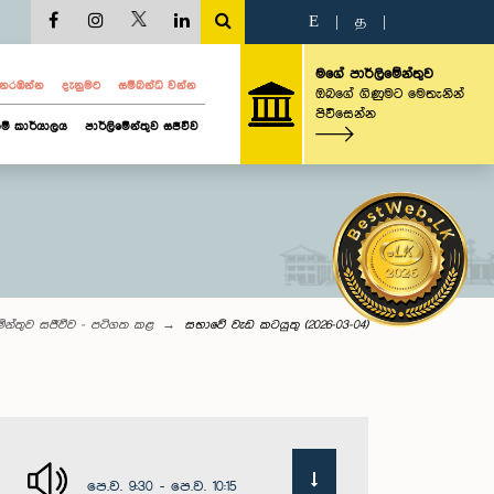
E
|
த
|
මගේ පාර්ලිමේන්තුව
ව නරඹන්න
දැනුමට
සම්බන්ධ වන්න
ඔබගේ ගිණුමට මෙතැනින්
පිවිසෙන්න
ම් කාර්යාලය
පාර්ලිමේන්තුව සජීවීව
මේන්තුව සජීවීව - පටිගත කළ
සභාවේ වැඩ කටයුතු (2026-03-04)
පෙ.ව. 9:30 - පෙ.ව. 10:15