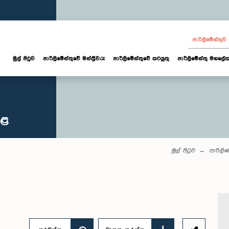
පාර්ලි‌මේන්තු
මුල් පිටුව
පාර්ලි‌මේන්තුවේ මන්ත්‍රීවරු
පාර්ලිමේන්තුවේ කටයුතු
පාර්ලිමේන්තු මහලේක
කළ
මුල් පිටුව
පාර්ලි