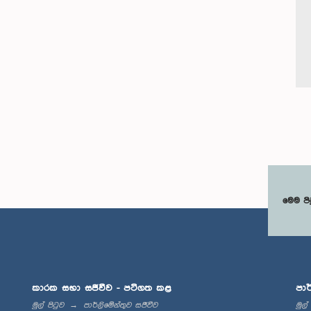
මෙම පි
කාරක සභා සජීවීව - පටිගත කළ
පාර
මුල් පිටුව
පාර්ලිමේන්තුව සජීවීව
මුල්