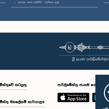
කාරක සභා සජීවීව - පටිගත කළ
මේන්තුවේ කටයුතු
පාර්ලිමේන්තු ජංගම යෙදුම
මේන්තු මහලේකම් කාර්යාලය