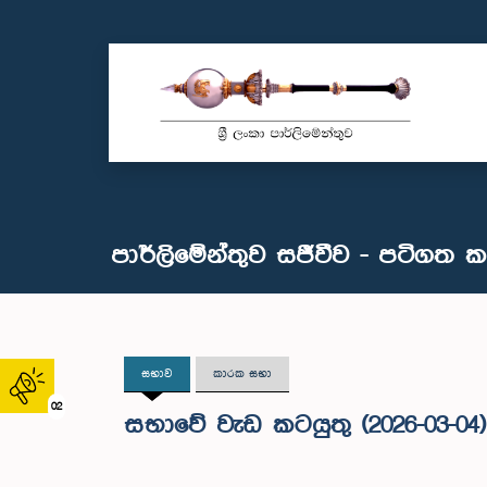
පාර්ලිමේන්තුව සජීවීව - පටිගත 
සභාව
කාරක සභා
02
සභාවේ වැඩ කටයුතු (2026-03-04)