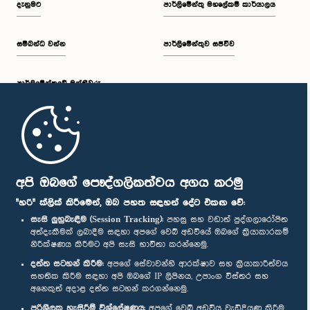
දැනුමට
පාර්ලිමේන්තු මහලේකම් කාර්යාලය
සම්බන්ධ වන්න
පාර්ලිමේන්තුව සජීවීව
ප.ව. 2:43 - ප.ව. 2:47
පාර්ලි‌මේන්තුවේ මන්ත්‍රීවරු
ප.ව. 2:47 - ප.ව. 2:54
මුල් පිටුව
ප.ව. 2:54 - ප.ව. 3:04
පාර්ලිමේන්තු ජංගම යෙදුම
අපි ඔබගේ පෞද්ගලිකත්වය අගය කරමු
"හරි" ක්ලික් කිරීමෙන්, ඔබ පහත සඳහන් දේට එකඟ වේ:
සැසි ලුහුබැඳීම (Session Tracking):
පහසු සහ වඩාත් පුද්ගලාරෝපිත
අත්දැකීමක් ලබාදීම සඳහා අපගේ වෙබ් අඩවියේ ඔබගේ ක්‍රියාකාරකම්
ප.ව. 3:04 - ප.ව. 3:12
නිරීක්ෂණය කිරීමට අපි සැසි භාවිතා කරන්නෙමු.
අප හා සම්බන්ධ වී සිටින්න :
දත්ත සටහන් කිරීම:
අපගේ සේවාවන්හි ආරක්ෂාව සහ ක්‍රියාකාරීත්වය
සහතික කිරීම සඳහා අපි ඔබගේ IP ලිපිනය, උපාංග විස්තර සහ
අනෙකුත් අදාළ දත්ත සටහන් කරගන්නෙමු.
ප.ව. 3:12 - ප.ව. 3:22
සම්මාන
පරිශීලක හැසිරීම් විශ්ලේෂණය:
අපගේ වෙබ් අඩවිය වැඩිදියුණු කිරීම