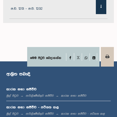
ප.ව. 12:13 - ප.ව. 12:32
ප.ව. 1:00 - ප.ව. 1:10
ප.ව. 1:10 - ප.ව. 1:21
Facebook
මෙම පිටුව බෙදාගන්න
X
WhatsApp
LinkedIn
ආශ්‍රිත සබැඳි
ප.ව. 1:21 - ප.ව. 1:27
කාරක සභා සජීවීව
මුල් පිටුව
පාර්ලිමේන්තුව සජීවීව
කාරක සභා සජීවීව
ප.ව. 1:27 - ප.ව. 1:42
කාරක සභා සජීවීව - පටිගත කළ
මුල් පිටුව
පාර්ලිමේන්තුව සජීවීව
කාරක සභා සජීවීව - පටිගත කළ