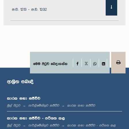
ප.ව. 12:13 - ප.ව. 12:32
ප.ව. 1:00 - ප.ව. 1:10
ප.ව. 1:10 - ප.ව. 1:21
Facebook
මෙම පිටුව බෙදාගන්න
X
WhatsApp
LinkedIn
ආශ්‍රිත සබැඳි
ප.ව. 1:21 - ප.ව. 1:27
කාරක සභා සජීවීව
මුල් පිටුව
පාර්ලිමේන්තුව සජීවීව
කාරක සභා සජීවීව
ප.ව. 1:27 - ප.ව. 1:42
කාරක සභා සජීවීව - පටිගත කළ
මුල් පිටුව
පාර්ලිමේන්තුව සජීවීව
කාරක සභා සජීවීව - පටිගත කළ