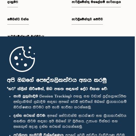
දැනුමට
පාර්ලිමේන්තු මහලේකම් කාර්යාලය
සම්බන්ධ වන්න
පාර්ලිමේන්තුව සජීවීව
ප.ව. 2:43 - ප.ව. 2:47
පාර්ලි‌මේන්තුවේ මන්ත්‍රීවරු
ප.ව. 2:47 - ප.ව. 2:54
මුල් පිටුව
ප.ව. 2:54 - ප.ව. 3:04
පාර්ලිමේන්තු ජංගම යෙදුම
අපි ඔබගේ පෞද්ගලිකත්වය අගය කරමු
"හරි" ක්ලික් කිරීමෙන්, ඔබ පහත සඳහන් දේට එකඟ වේ:
සැසි ලුහුබැඳීම (Session Tracking):
පහසු සහ වඩාත් පුද්ගලාරෝපිත
අත්දැකීමක් ලබාදීම සඳහා අපගේ වෙබ් අඩවියේ ඔබගේ ක්‍රියාකාරකම්
ප.ව. 3:04 - ප.ව. 3:12
නිරීක්ෂණය කිරීමට අපි සැසි භාවිතා කරන්නෙමු.
අප හා සම්බන්ධ වී සිටින්න :
දත්ත සටහන් කිරීම:
අපගේ සේවාවන්හි ආරක්ෂාව සහ ක්‍රියාකාරීත්වය
සහතික කිරීම සඳහා අපි ඔබගේ IP ලිපිනය, උපාංග විස්තර සහ
අනෙකුත් අදාළ දත්ත සටහන් කරගන්නෙමු.
ප.ව. 3:12 - ප.ව. 3:22
සම්මාන
පරිශීලක හැසිරීම් විශ්ලේෂණය:
අපගේ වෙබ් අඩවිය වැඩිදියුණු කිරීම