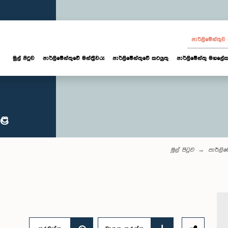
පාර්ලි‌මේන්තු
මුල් පිටුව
පාර්ලි‌මේන්තුවේ මන්ත්‍රීවරු
පාර්ලිමේන්තුවේ කටයුතු
පාර්ලිමේන්තු මහලේක
කළ
මුල් පිටුව
පාර්ලි