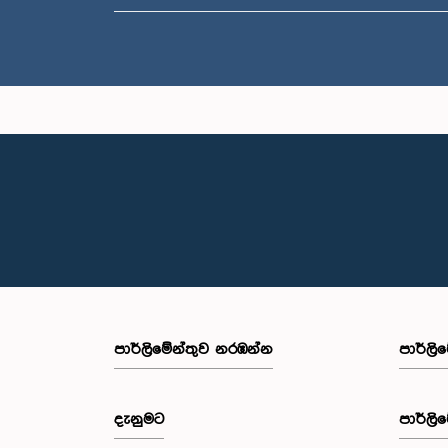
පාර්ලි‌මේන්තුව නරඹන්න
පාර්ලි
දැනුමට
පාර්ලි