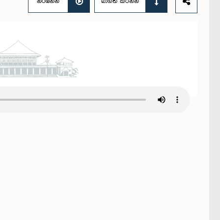
නරඹන්න
බාගත කරන්න