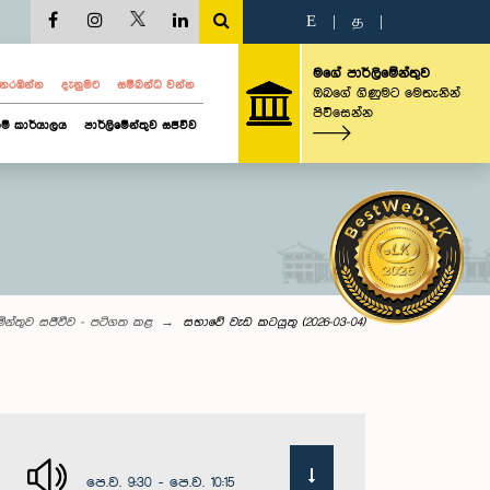
E
|
த
|
මගේ පාර්ලිමේන්තුව
ව නරඹන්න
දැනුමට
සම්බන්ධ වන්න
ඔබගේ ගිණුමට මෙතැනින්
පිවිසෙන්න
ම් කාර්යාලය
පාර්ලිමේන්තුව සජීවීව
මේන්තුව සජීවීව - පටිගත කළ
සභාවේ වැඩ කටයුතු (2026-03-04)
පෙ.ව. 9:30 - පෙ.ව. 10:15