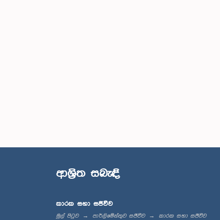
ආශ්‍රිත සබැඳි
කාරක සභා සජීවීව
මුල් පිටුව
පාර්ලිමේන්තුව සජීවීව
කාරක සභා සජීවීව