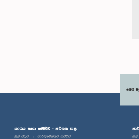
මෙම පි
කාරක සභා සජීවීව - පටිගත කළ
පාර
මුල් පිටුව
පාර්ලිමේන්තුව සජීවීව
මුල්