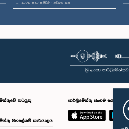
කාරක සභා සජීවීව - පටිගත කළ
මේන්තුවේ කටයුතු
පාර්ලිමේන්තු ජංගම යෙදුම
මේන්තු මහලේකම් කාර්යාලය