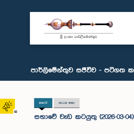
පාර්ලිමේන්තුව සජීවීව - පටිගත 
සභාව
කාරක සභා
02
සභාවේ වැඩ කටයුතු (2026-03-04)