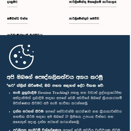
දැනුමට
පාර්ලිමේන්තු මහලේකම් කාර්යාලය
සම්බන්ධ වන්න
පාර්ලිමේන්තුව සජීවීව
ප.ව. 2:43 - ප.ව. 2:47
පාර්ලි‌මේන්තුවේ මන්ත්‍රීවරු
ප.ව. 2:47 - ප.ව. 2:54
මුල් පිටුව
ප.ව. 2:54 - ප.ව. 3:04
පාර්ලිමේන්තු ජංගම යෙදුම
අපි ඔබගේ පෞද්ගලිකත්වය අගය කරමු
"හරි" ක්ලික් කිරීමෙන්, ඔබ පහත සඳහන් දේට එකඟ වේ:
සැසි ලුහුබැඳීම (Session Tracking):
පහසු සහ වඩාත් පුද්ගලාරෝපිත
අත්දැකීමක් ලබාදීම සඳහා අපගේ වෙබ් අඩවියේ ඔබගේ ක්‍රියාකාරකම්
ප.ව. 3:04 - ප.ව. 3:12
නිරීක්ෂණය කිරීමට අපි සැසි භාවිතා කරන්නෙමු.
අප හා සම්බන්ධ වී සිටින්න :
දත්ත සටහන් කිරීම:
අපගේ සේවාවන්හි ආරක්ෂාව සහ ක්‍රියාකාරීත්වය
සහතික කිරීම සඳහා අපි ඔබගේ IP ලිපිනය, උපාංග විස්තර සහ
අනෙකුත් අදාළ දත්ත සටහන් කරගන්නෙමු.
ප.ව. 3:12 - ප.ව. 3:22
සම්මාන
පරිශීලක හැසිරීම් විශ්ලේෂණය:
අපගේ වෙබ් අඩවිය වැඩිදියුණු කිරීම