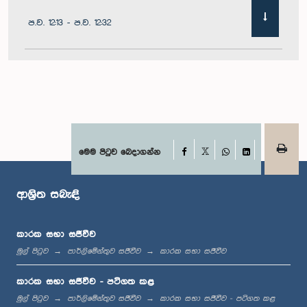
ප.ව. 12:13 - ප.ව. 12:32
ප.ව. 1:00 - ප.ව. 1:10
ප.ව. 1:10 - ප.ව. 1:21
Facebook
මෙම පිටුව බෙදාගන්න
X
WhatsApp
LinkedIn
ආශ්‍රිත සබැඳි
ප.ව. 1:21 - ප.ව. 1:27
කාරක සභා සජීවීව
මුල් පිටුව
පාර්ලිමේන්තුව සජීවීව
කාරක සභා සජීවීව
ප.ව. 1:27 - ප.ව. 1:42
කාරක සභා සජීවීව - පටිගත කළ
මුල් පිටුව
පාර්ලිමේන්තුව සජීවීව
කාරක සභා සජීවීව - පටිගත කළ