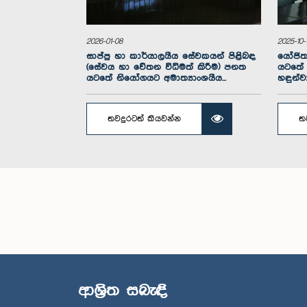
2026-01-08
2025-10-
සාප්පු හා කාර්යාලයීය සේවකයන් පිළිබඳ
යෝජිත 
(සේවය හා වේතන විධිමත් කිරීම) පනත
යටතේ ප
යටතේ නියෝගයට අමාත්‍යාංශයීය...
හඳුන්ව
තවදුරටත් කියවන්න
ත
ගරු ලුත
(විශ්‍රාමි
මහ
ආශ්‍රිත සබැඳි