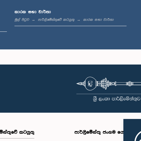
ගරු නීතිඥ ලක්මාලි
දන සූරියආරච්චි
කාරක සභා වාර්තා
ගරු නීතිඥ
හේමචන්ද්‍ර මෙනවිය, පා.ම.
තා, පා.ම.
මහත්මි
මුල් පිටුව
පාර්ලිමේන්තුවේ කටයුතු
කාරක සභා වාර්තා
සාමාජික
සාමාජික
සාම
ගරු නීතිඥ භාග
මයිල්වාගනම්
ගරු කිට්නන් සෙල්වරාජ්
මහතා,
රන් මහතා, පා.ම.
මහතා, පා.ම.
සාම
සාමාජික
සාමාජික
මේන්තුවේ කටයුතු
පාර්ලිමේන්තු ජංගම යෙදුම