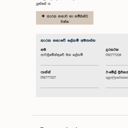
යුත්තේ ය.
කාරක සභාව හා සම්බන්ධ
වන්න
කාරක සභා‌වේ ලේකම් අමතන්න
නම
දුරකථන
පාර්ලිමේන්තුවේ මහ ලේකම්
0112777228
ෆැක්ස්
ඊ-මේල් ලිපින
0112777227
sgp@parliame