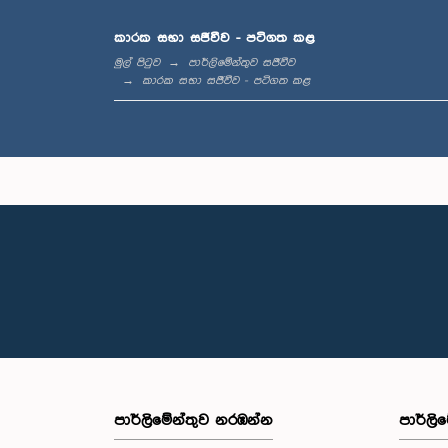
ගරු චන්
කාරක සභා සජීවීව - පටිගත කළ
මහ
මුල් පිටුව
පාර්ලිමේන්තුව සජීවීව
කාරක සභා සජීවීව - පටිගත කළ
ගරු 
ජෙගදීස්ව
පාර්ලි‌මේන්තුව නරඹන්න
පාර්ලි