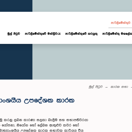
පාර්ලි‌මේන්තු
මුල් පිටුව
පාර්ලි‌මේන්තුවේ මන්ත්‍රීවරු
පාර්ලිමේන්තුවේ කටයුතු
පාර්ලිමේන්තු මහලේක
මුල් පිටුව
කාරක සභා
්‍යාංශයීය උපදේශක කාරක
ට යොමු කරනු ලබන කාරණා සලකා බැලීම සහ සභාපතිවරයා
ලබන යෝජනා, නියෝග හෝ ලේඛන ඇතුළුව කවර හෝ
ම අමාත්‍යාංශයීය උපදේශක කාරක සභාවක කාර්යය විය