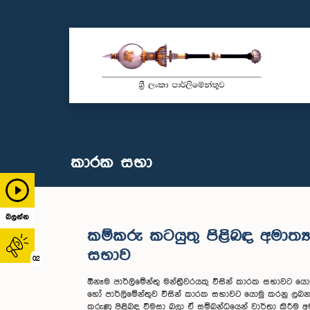
කාරක සභා
බලන්න
කම්කරු කටයුතු පිළිබඳ අමාත
සභාව
02
ඕනෑම පාර්ලිමේන්තු මන්ත්‍රීවරයකු විසින් කාරක සභාව
හෝ පාර්ලිමේන්තුව විසින් කාරක සභාවට යොමු කරනු 
කරුණු පිළිබඳ විමසා බලා ඒ සම්බන්ධයෙන් වාර්තා කිරී