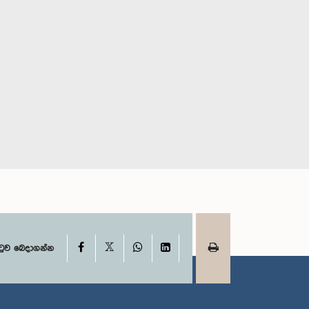
ගරු අම්බිකා සාමිවෙල්
රිය විජේසිංහ
මෙනවිය, පා.ම.
 පා.ම.
සාමාජික
ාජික
X
Facebook
WhatsApp
LinkedIn
ටුව බෙදාගන්න