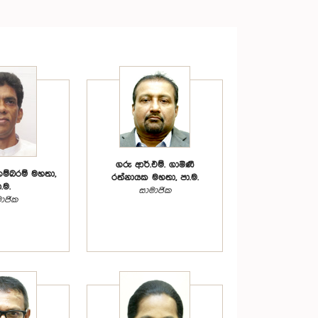
ගරු ආර්.එම්. ගාමිණී
ගම්බරම් මහතා,
රත්නායක මහතා, පා.ම.
.ම.
සාමාජික
ාජික