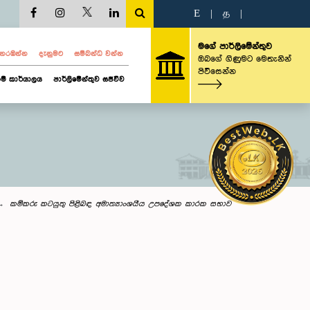
E
|
த
|
මගේ පාර්ලිමේන්තුව
ව නරඹන්න
දැනුමට
සම්බන්ධ වන්න
ඔබගේ ගිණුමට මෙතැනින්
පිවිසෙන්න
ම් කාර්යාලය
පාර්ලිමේන්තුව සජීවීව
කම්කරු කටයුතු පිළිබඳ අමාත්‍යාංශයීය උපදේශක කාරක සභාව