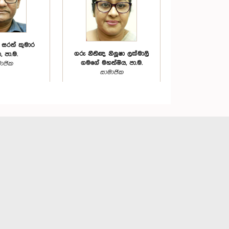
 සරත් කුමාර
ගරු නීතිඥ නිලූෂා ලක්මාලි
 පා.ම.
ගමගේ මහත්මිය, පා.ම.
ාජික
සාමාජික
 බණ්ඩාර මහතා,
ගරු විජේසිරි බස්නායක
.ම.
මහතා, පා.ම.
ාජික
සාමාජික