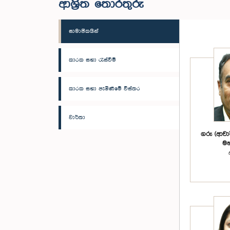
ආශ්‍රිත තොරතුරු
සාමාජිකයින්
කාරක සභා රැස්වීම්
කාරක සභා පැමිණීමේ විස්තර
වාර්තා
ගරු (ආචාර
මහ