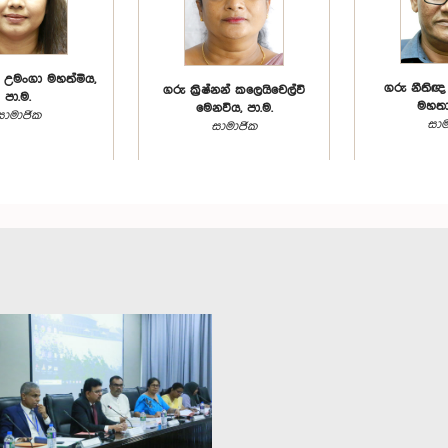
 උමංගා මහත්මිය,
ගරු නීතිඥ
ගරු ක්‍රිෂ්නන් කලෙයිචෙල්වි
පා.ම.
මහතා,
මෙනවිය, පා.ම.
සාමාජික
සාම
සාමාජික
ඥ තුෂාරි ජයසිංහ
ගරු පද්මසිරි
ගරු ටී.කේ. ජයසුන්දර මහතා,
්මිය, පා.ම.
පා
පා.ම.
සාමාජික
සාම
සාමාජික