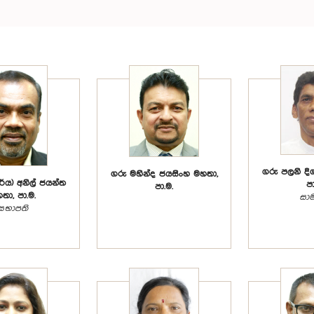
ගරු පලනි දි
ගරු මහින්ද ජයසිංහ මහතා,
්ය) අනිල් ජයන්ත
පා
පා.ම.
තා, පා.ම.
සාම
සභාපති