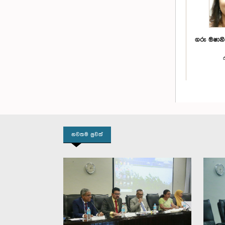
ගරු ඔෂානි
නවතම පුවත්
ගරු නීති
මහත