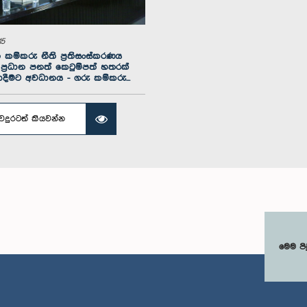
15
කම්කරු නීති ප්‍රතිසංස්කරණය
්‍රධාන පනත් කෙටුම්පත් හතරක්
ාදීමට අවධානය - ගරු කම්කරු...
වදුරටත් කියවන්න
ිනන් කොමාණ්ඩර්
ගරු ධර්මප්‍
ගරු සංජීව රණසිංහ මහතා,
ක) ප්‍රගීත් මධුරංග
මහතා,
පා.ම.
තා, පා.ම.
සාම
සාමාජික
සාමාජික
මෙම පි