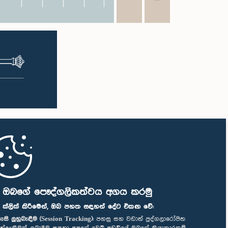
ි ඔබගේ පෞද්ගලිකත්වය අගය කරමු
" ක්ලික් කිරීමෙන්, ඔබ පහත සඳහන් දේට එකඟ වේ:
ැසි ලුහුබැඳීම (Session Tracking):
පහසු සහ වඩාත් පුද්ගලාරෝපිත