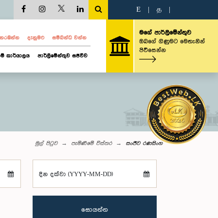
E
|
த
|
මගේ පාර්ලිමේන්තුව
ව නරඹන්න
දැනුමට
සම්බන්ධ වන්න
ඔබගේ ගිණුමට මෙතැනින්
පිවිසෙන්න
ම් කාර්යාලය
පාර්ලිමේන්තුව සජීවීව
මුල් පිටුව
පැමිණීමේ විස්තර
සංජීව රණසිංහ
දින දක්වා (YYYY-MM-DD)
සොයන්න