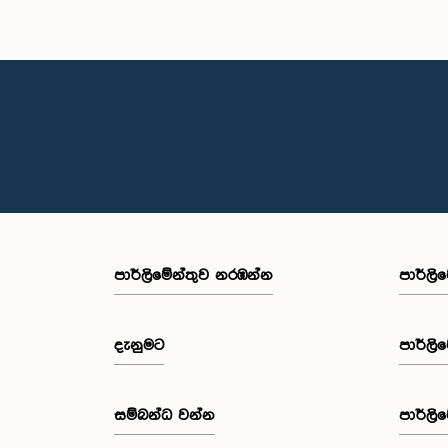
පාර්ලි‌මේන්තුව නරඹන්න
පාර්ලි
දැනුමට
පාර්ලි
සම්බන්ධ වන්න
පාර්ලි