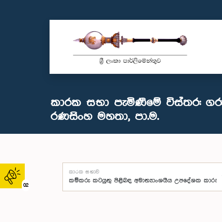
කාරක සභා පැමිණීමේ විස්තර: ගර
රණසිංහ මහතා, පා.ම.
කාරක සභාව
02