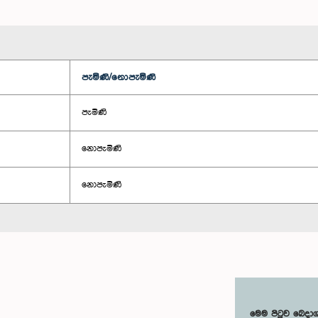
පැමිණි/නොපැමිණි
පැමිණි
නොපැමිණි
නොපැමිණි
මෙම පිටුව බෙදා