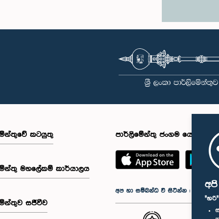
මේන්තුවේ කටයුතු
පාර්ලිමේන්තු ජංගම යෙදුම
මේන්තු මහලේකම් කාර්යාලය
අප
අප හා සම්බන්ධ වී සිටින්න :
"හරි
මේන්තුව සජීවීව
ස