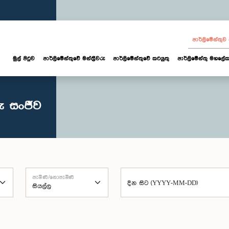
පාර්ලි‌මේන්තු
මුල් පිටුව
පාර්ලි‌මේන්තුවේ මන්ත්‍රීවරු
පාර්ලිමේන්තුවේ කටයුතු
පාර්ලිමේන්තු මහලේක
ු සංජීව
පැමිණි/නොපැමිණි
දින සිට (YYYY-MM-DD)