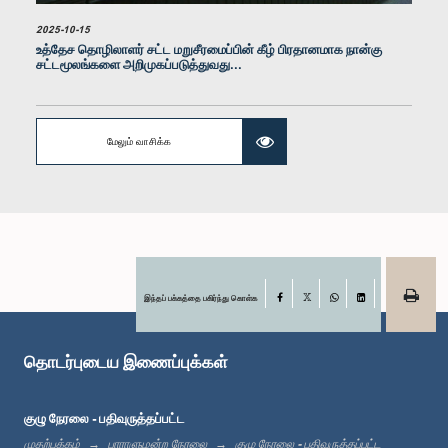
2025-10-15
உத்தேச தொழிலாளர் சட்ட மறுசீரமைப்பின் கீழ் பிரதானமாக நான்கு
சட்டமூலங்களை அறிமுகப்படுத்துவது...
மேலும் வாசிக்க
கௌரவ சட்டத்தரணி சரத் குமார, பா.உ.
உறுப்பினர்
இந்தப் பக்கத்தை பகிர்ந்து கொள்க
Facebook
X
WhatsApp
LinkedIn
தொடர்புடைய இணைப்புக்கள்
குழு நேரலை - பதிவுருத்தப்பட்ட
முதற்பக்கம்
பாராளுமன்ற நேரலை
குழு நேரலை - பதிவுருத்தப்பட்ட