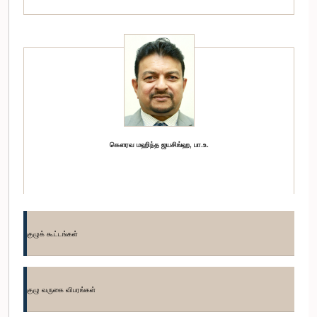
கௌரவ மஹிந்த ஜயசிங்ஹ, பா.உ.
குழுக் கூட்டங்கள்
குழு வருகை விபரங்கள்