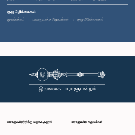
குழு அறிக்கைகள்
கௌரவ (திருமதி) சட்டத்தரணி நிலூஷா லக்மாலி கமகே, பா.உ.
முதற்பக்கம்
பாராளுமன்ற அலுவல்கள்
குழு அறிக்கைகள்
உறுப்பினர்
கௌரவ (திருமதி) சட்டத்தரணி துஷாரி ஜயசிங்ஹ, பா.உ.
உறுப்பினர்
பாராளுமன்றத்திற்கு வருகை தருதல்
பாராளுமன்ற அலுவல்கள்