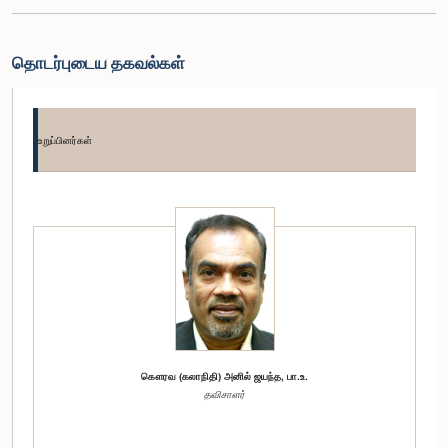
தொடர்புடைய தகவல்கள்
உறுப்பினர்கள்
கௌரவ (கலாநிதி) அனில் ஜயந்த, பா.உ.
தவிசாளர்