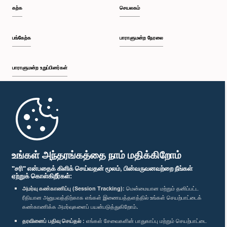
கற்க
செயலகம்
பங்கேற்க
பாராளுமன்ற நேரலை
பாராளுமன்ற உறுப்பினர்கள்
கௌரவ ரீ.கே. ஜயசுந்தர, பா.உ.
உறுப்பினர்
முதற்பக்கம்
பாராளுமன்ற கையடக்க செயலி
உங்கள் அந்தரங்கத்தை நாம் மதிக்கிறோம்
"சரி" என்பதைக் கிளிக் செய்வதன் மூலம், பின்வருவனவற்றை நீங்கள்
ஏற்றுக் கொள்கிறீர்கள்:
அமர்வு கண்காணிப்பு (Session Tracking):
மென்மையான மற்றும் தனிப்பட்ட
ரீதியான அனுபவத்திற்காக எங்கள் இணையத்தளத்தில் உங்கள் செயற்பாட்டைக்
எம்மை பின்தொடர்க :
கண்காணிக்க அமர்வுகளைப் பயன்படுத்துகிறோம்.
கௌரவ பத்மசிரி பண்டார, பா.உ.
தரவினைப் பதிவு செய்தல் :
எங்கள் சேவைகளின் பாதுகாப்பு மற்றும் செயற்பாட்டை
உறுப்பினர்