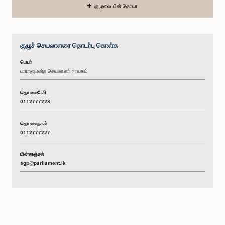
குழுவை பின் தொடர
குழுச் செயலாளரை தொடர்பு கொள்க
பெயர்
பாராளுமன்ற செயலாளர் நாயகம்
தொலைபேசி
0112777228
தொலைநகல்
0112777227
மின்னஞ்சல்
sgp@parliament.lk