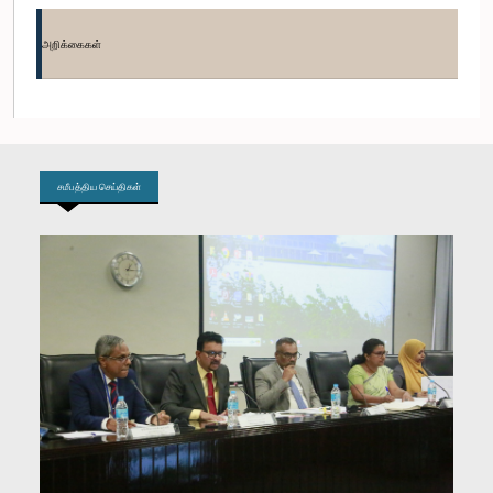
கௌரவ பழனி திகாம்பரம், பா.உ.
அறிக்கைகள்
உறுப்பினர்
சமீபத்திய செய்திகள்
கௌரவ ஆர்.எம். காமிணி ரத்நாயக்க, பா.உ.
உறுப்பினர்