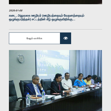
2026-01-08
கடை, அலுவலக ஊழியர் (ஊழியத்தையும் வேதனத்தையும்
ஒழுங்குபடுத்தல்) சட்டத்தின் கீழ் ஒழுங்குவிதிக்கு...
கௌரவ (திருமதி) ஒஷானி உமங்கா, பா.உ.
உறுப்பினர்
மேலும் வாசிக்க
கௌரவ (செல்வி) கிருஷ்ணன் கலைச்செல்வி, பா.உ.
உறுப்பினர்