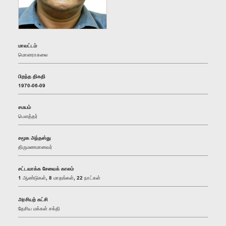
மாவட்டம்
மொனராகலை
பிறந்த திகதி
1970-06-09
சமயம்
பௌத்தர்
சமூக அந்தஸ்து
திருமணமானவர்
சட்டவாக்க சேவைக் காலம்
1 ஆண்டுகள், 8 மாதங்கள், 22 நாட்கள்
அரசியற் கட்சி
தேசிய மக்கள் சக்தி