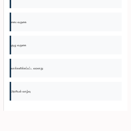
சபை வருகை
குழு வருகை
வாக்களிக்கப்பட்ட வரலாறு
அரசியல் வாழ்வு