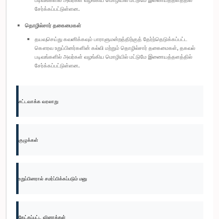
சேர்க்கப்பட்டுள்ளன.
தொழில்சார் தகைமைகள்
தயவுசெய்து கவனிக்கவும் பாராளுமன்றத்திற்குத் தேர்ந்தெடுக்கப்பட்ட
கௌரவ உறுப்பினர்களின் கல்வி மற்றும் தொழில்சார் தகைமைகள், தகவல்
படிவங்களில் அவர்கள் வழங்கிய மொழியில் மட்டுமே இணையத்தளத்தில்
சேர்க்கப்பட்டுள்ளன.
சட்டவாக்க வரலாறு
குழுக்கள்
உறுப்பினரால் சமர்ப்பிக்கப்படும் மனு
கேட்கப்பட்ட வினாக்கள்