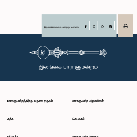
இந்தப் பக்கத்தை பகிர்ந்து கொள்க
Facebook
X
WhatsApp
LinkedIn
பாராளுமன்றத்திற்கு வருகை தருதல்
பாராளுமன்ற அலுவல்கள்
கற்க
செயலகம்
பங்கேற்க
பாராளுமன்ற நேரலை