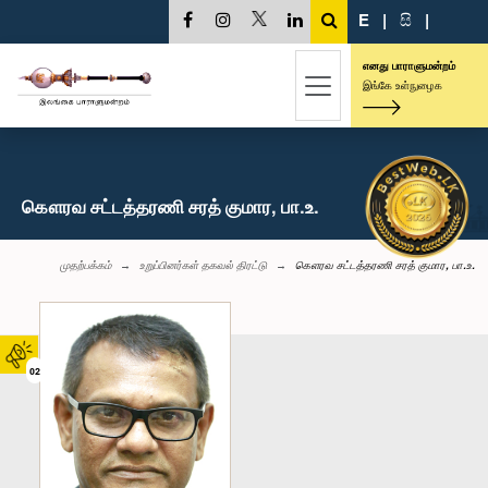
E
|
සි
|
எனது பாராளுமன்றம்
இங்கே உள்நுழைக
கௌரவ சட்டத்தரணி சரத் குமார, பா.உ.
முதற்பக்கம்
உறுப்பினர்கள் தகவல் திரட்டு
கௌரவ சட்டத்தரணி சரத் குமார, பா.உ.
02