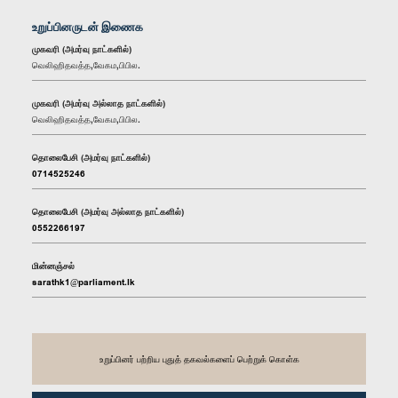
உறுப்பினருடன் இணைக
முகவரி (அமர்வு நாட்களில்)
வெலிஹிதவத்த,வேகம,பிபில.
முகவரி (அமர்வு அல்லாத நாட்களில்)
வெலிஹிதவத்த,வேகம,பிபில.
தொலைபேசி (அமர்வு நாட்களில்)
0714525246
தொலைபேசி (அமர்வு அல்லாத நாட்களில்)
0552266197
மின்னஞ்சல்
sarathk1@parliament.lk
உறுப்பினர் பற்றிய புதுத் தகவல்களைப் பெற்றுக் கொள்க