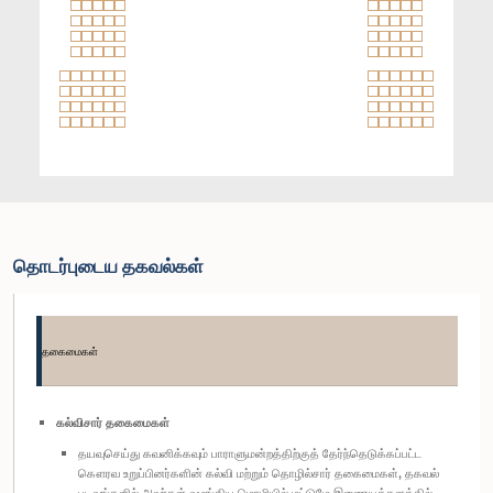
தொடர்புடைய தகவல்கள்
தகைமைகள்
கல்விசார் தகைமைகள்
தயவுசெய்து கவனிக்கவும் பாராளுமன்றத்திற்குத் தேர்ந்தெடுக்கப்பட்ட
கௌரவ உறுப்பினர்களின் கல்வி மற்றும் தொழில்சார் தகைமைகள், தகவல்
படிவங்களில் அவர்கள் வழங்கிய மொழியில் மட்டுமே இணையத்தளத்தில்