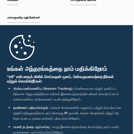
பாராளுமன்ற உறுப்பினர்கள்
முதற்பக்கம்
பாராளுமன்ற கையடக்க செயலி
உங்கள் அந்தரங்கத்தை நாம் மதிக்கிறோம்
"சரி" என்பதைக் கிளிக் செய்வதன் மூலம், பின்வருவனவற்றை நீங்கள்
ஏற்றுக் கொள்கிறீர்கள்:
அமர்வு கண்காணிப்பு (Session Tracking):
மென்மையான மற்றும் தனிப்பட்ட
ரீதியான அனுபவத்திற்காக எங்கள் இணையத்தளத்தில் உங்கள் செயற்பாட்டைக்
எம்மை பின்தொடர்க :
கண்காணிக்க அமர்வுகளைப் பயன்படுத்துகிறோம்.
தரவினைப் பதிவு செய்தல் :
எங்கள் சேவைகளின் பாதுகாப்பு மற்றும் செயற்பாட்டை
விருதுகள்
உறுதிப்படுத்துவதற்காக நாம் உங்களது IP முகவரி, சாதன விவரங்கள் மற்றும் பிற
தொடர்புடைய தரவை நாங்கள் பதிவு செய்கிறோம்.
பயனர் நடத்தை பகுப்பாய்வு :
எமது இணையத்தளத்தை மேம்படுத்த நாம் பயனர்
தனியுரிமைக் கொள்கை
நடத்தையை பகுப்பாய்வு செய்கிறோம்.