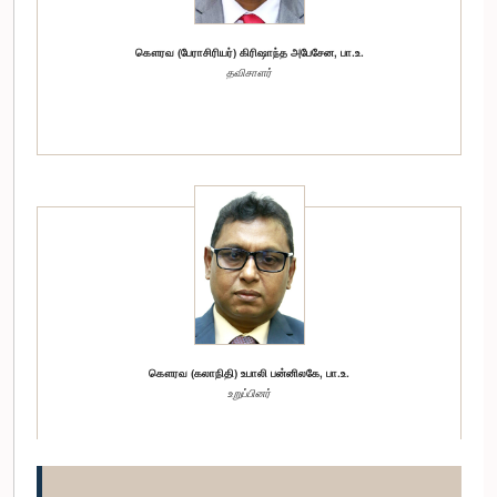
கௌரவ (பேராசிரியர்) கிரிஷாந்த அபேசேன, பா.உ.
தவிசாளர்
கௌரவ (கலாநிதி) உபாலி பன்னிலகே, பா.உ.
உறுப்பினர்