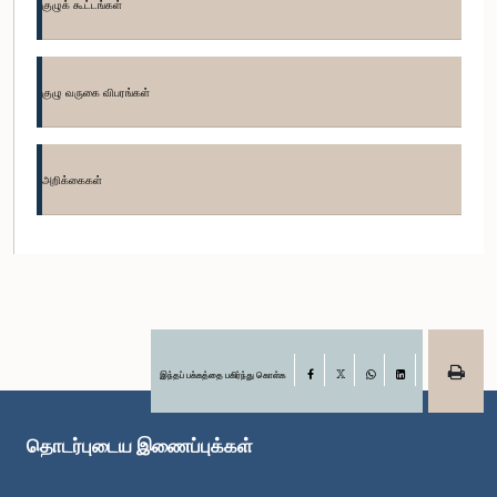
குழுக் கூட்டங்கள்
குழு வருகை விபரங்கள்
அறிக்கைகள்
கௌரவ சட்டத்தரணி சுனில் வடகல, பா.உ.
உறுப்பினர்
இந்தப் பக்கத்தை பகிர்ந்து கொள்க
Facebook
X
WhatsApp
LinkedIn
தொடர்புடைய இணைப்புக்கள்
கௌரவ (பேராசிரியர்) எல்.எம். அபேவிக்ரம, பா.உ.