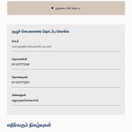
குழுவை பின் தொடர
குழுச் செயலாளரை தொடர்பு கொள்க
பெயர்
பாராளுமன்ற செயலாளர் நாயகம்
தொலைபேசி
0112777228
தொலைநகல்
0112777227
மின்னஞ்சல்
sgp@parliament.lk
எதிர்வரும் நிகழ்வுகள்