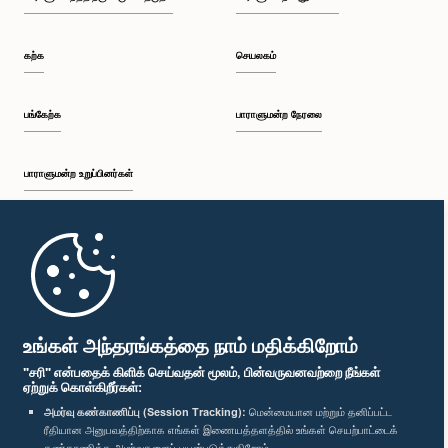
கற்க
செயலகம்
கௌரவ சட்டத்தரணி சரத் குமார, பா.உ.
உறுப்பினர்
பங்கேற்க
பாராளுமன்ற நேரலை
பாராளுமன்ற உறுப்பினர்கள்
முதற்பக்கம்
பாராளுமன்ற கையடக்க செயலி
உங்கள் அந்தரங்கத்தை நாம் மதிக்கிறோம்
கௌரவ (திருமதி) சட்டத்தரணி துஷாரி ஜயசிங்ஹ, பா.உ.
"சரி" என்பதைக் கிளிக் செய்வதன் மூலம், பின்வருவனவற்றை நீங்கள்
உறுப்பினர்
ஏற்றுக் கொள்கிறீர்கள்:
அமர்வு கண்காணிப்பு (Session Tracking):
மென்மையான மற்றும் தனிப்பட்ட
ரீதியான அனுபவத்திற்காக எங்கள் இணையத்தளத்தில் உங்கள் செயற்பாட்டைக்
எம்மை பின்தொடர்க :
கண்காணிக்க அமர்வுகளைப் பயன்படுத்துகிறோம்.