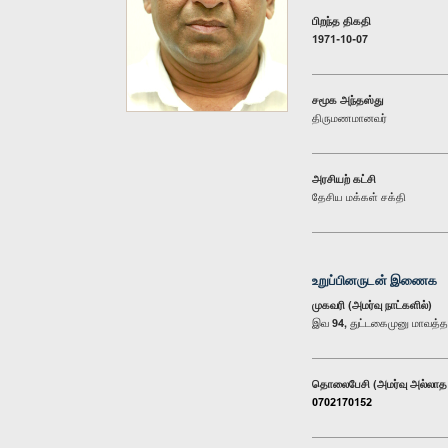
பிறந்த திகதி
1971-10-07
சமூக அந்தஸ்து
திருமணமானவர்
அரசியற் கட்சி
தேசிய மக்கள் சக்தி
உறுப்பினருடன் இணைக
முகவரி (அமர்வு நாட்களில்)
இவ 94, துட்டகைமுனு மாவத்த
தொலைபேசி (அமர்வு அல்லாத 
0702170152