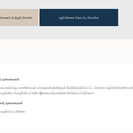
உறுப்பினரை தொடர்பு கொள்க
தகவல்களைப் பெற்றுக் கொள்க
ார் தகைமைகள்
தயவுசெய்து கவனிக்கவும் பாராளுமன்றத்திற்குத் தேர்ந்தெடுக்கப்பட்ட கௌரவ உறுப்பினர்களின் க
வழங்கிய மொழியில் மட்டுமே இணையத்தளத்தில் சேர்க்கப்பட்டுள்ளன.
சார் தகைமைகள்
வழங்கப்படவில்லை