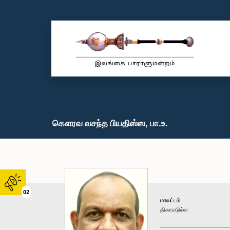
கௌரவ வசந்த பியதிஸ்ஸ, பா.உ.
02
மாவட்டம்
திகாமடுல்ல