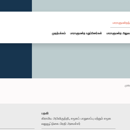
பாராளுமன்றத்
முதற்பக்கம்
பாராளுமன்ற உறுப்பினர்கள்
பாராளுமன்ற அலுவ
முதற
பதவி
கிராமிய அபிவிருத்தி, சமூகப் பாதுகாப்பு மற்றும் சமூக
வலுவூட்டுகை பிரதி அமைச்சர்