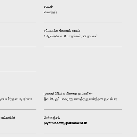
சமயம்
பௌத்தர்
சட்டவாக்க சேவைக் காலம்
1 ஆண்டுகள், 8 மாதங்கள், 22 நாட்கள்
முகவரி (அமர்வு அல்லாத நாட்களில்)
,ஜயவர்த்தனபுர,அம்பார
இவ 94, துட்டகைமுனு மாவத்த,ஜயவர்த்தனபுர,அம்பார
நாட்களில்)
மின்னஞ்சல்
piyathissaw@parliament.lk