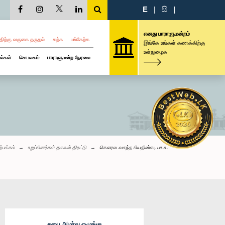
E
|
සි
|
எனது பாராளுமன்றம்
திற்கு வருகை தருதல்
கற்க
பங்கேற்க
இங்கே உங்கள் கணக்கிற்கு
உள்நுழைக
ல்கள்
செயலகம்
பாராளுமன்ற நேரலை
்பக்கம்
உறுப்பினர்கள் தகவல் திரட்டு
கௌரவ வசந்த பியதிஸ்ஸ, பா.உ.
சபை அமர்வு ஒழுங்கு