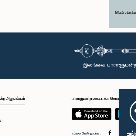
இந்தப் பக்கத்
ன்ற அலுவல்கள்
பாராளுமன்ற கையடக்க செயலி
்
உங்
எம்மை பின்தொடர்க :