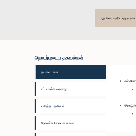
உறுப்பினர் பற்றிய புதுத் 
தொடர்புடைய தகவல்கள்
தகைமைகள்
கல்விச
சட்டவாக்க வரலாறு
தொழில்
வகித்த பதவிகள்
அமைச்சு சேவைக் காலம்