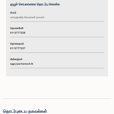
குழுச் செயலாளரை தொடர்பு கொள்க
பெயர்
பாராளுமன்ற செயலாளர் நாயகம்
தொலைபேசி
0112777228
தொலைநகல்
0112777227
மின்னஞ்சல்
sgp@parliament.lk
தொடர்புடைய தகவல்கள்