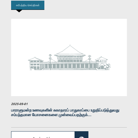
சமீபத்திய செய்திகள்
கௌரவ எம்.கே. எம். அஸ்லம், பா.உ.
உறுப்பினர்
2025-09-01
பாராளுமன்ற உணவுகளின் சுகாதாரப் பாதுகாப்பை உறுதிப்படுத்துவது
சம்பந்தமான யோசனைகளை முன்வைப்பதற்குக்...