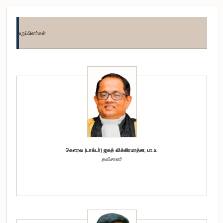
உறுப்பினர்கள்
கௌரவ (டாக்டர்) ஜகத் விக்கிரமரத்ன, பா.உ.
தவிசாளர்