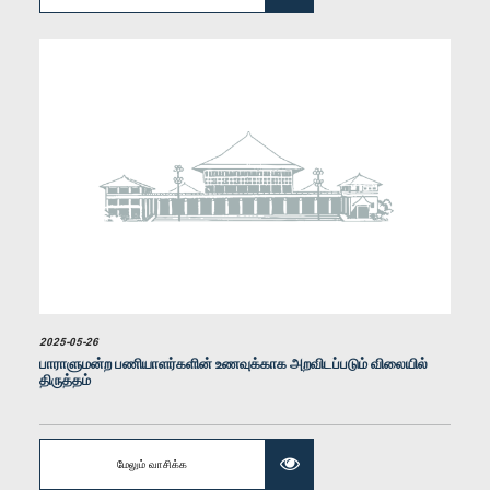
கௌரவ தேவானந்த சுரவீர, பா.உ.
உறுப்பினர்
2025-05-26
பாராளுமன்ற பணியாளர்களின் உணவுக்காக அறவிடப்படும் விலையில்
திருத்தம்
மேலும் வாசிக்க
கௌரவ திலிப் வெதஆரச்சி, பா.உ.
உறுப்பினர்