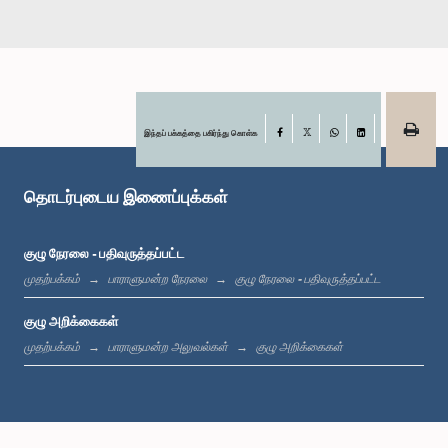
இந்தப் பக்கத்தை பகிர்ந்து கொள்க
Facebook
X
WhatsApp
LinkedIn
தொடர்புடைய இணைப்புக்கள்
குழு நேரலை - பதிவுருத்தப்பட்ட
கௌரவ கிங்ஸ் நெல்சன், பா.உ.
உறுப்பினர்
முதற்பக்கம்
பாராளுமன்ற நேரலை
குழு நேரலை - பதிவுருத்தப்பட்ட
குழு அறிக்கைகள்
முதற்பக்கம்
பாராளுமன்ற அலுவல்கள்
குழு அறிக்கைகள்