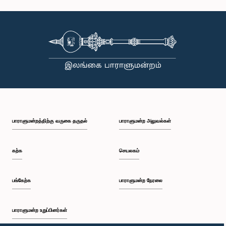
கௌரவ கே. சுஜித் சஞ்ஜய பெரேரா, பா.உ.
உறுப்பினர்
பாராளுமன்றத்திற்கு வருகை தருதல்
பாராளுமன்ற அலுவல்கள்
கற்க
செயலகம்
கௌரவ (திருமதி) ரோஹினீ குமாரி விஜேரத்ன, பா.உ.
பங்கேற்க
பாராளுமன்ற நேரலை
உறுப்பினர்
பாராளுமன்ற உறுப்பினர்கள்