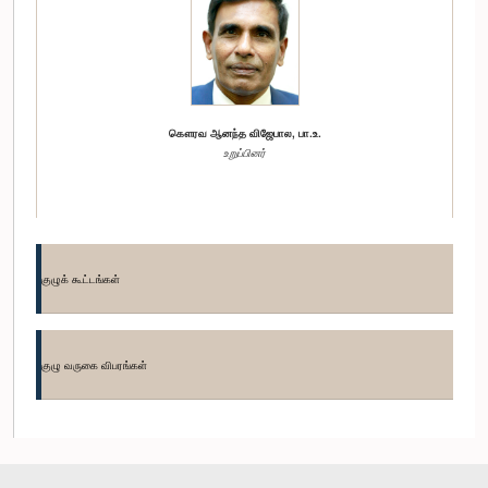
கௌரவ ஆனந்த விஜேபால, பா.உ.
உறுப்பினர்
குழுக் கூட்டங்கள்
குழு வருகை விபரங்கள்
கௌரவ கமகெதர திசாநாயக்க, பா.உ.
உறுப்பினர்