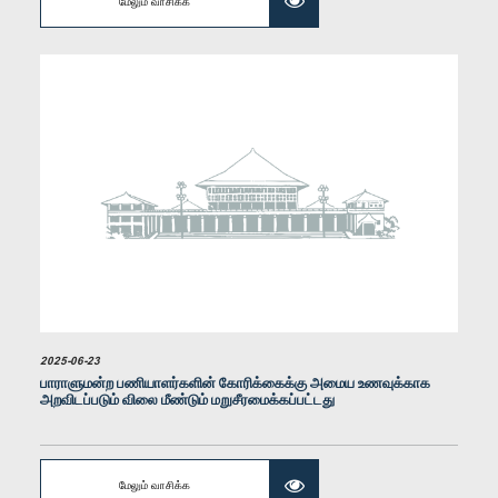
மேலும் வாசிக்க
கௌரவ (திருமதி) எம்.ஏ.சீ.எஸ். சத்துரி கங்கானி, பா.உ.
உறுப்பினர்
2025-06-23
கௌரவ (டாக்டர்) செல்லத்தம்பி திலகநாதன், பா.உ.
பாராளுமன்ற பணியாளர்களின் கோரிக்கைக்கு அமைய உணவுக்காக
உறுப்பினர்
அறவிடப்படும் விலை மீண்டும் மறுசீரமைக்கப்பட்டது
மேலும் வாசிக்க