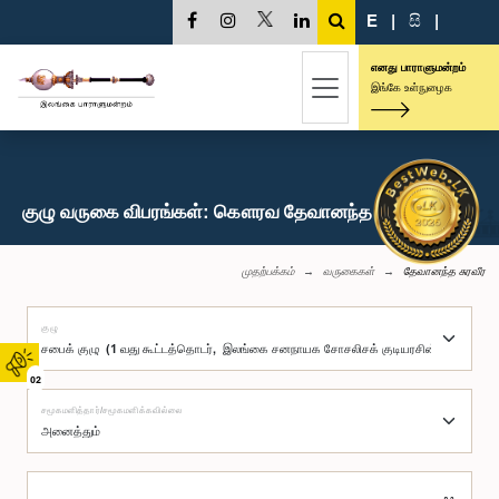
E
|
සි
|
எனது பாராளுமன்றம்
இங்கே உள்நுழைக
குழு வருகை விபரங்கள்: கௌரவ தேவானந்த சுரவீர, பா.உ.
முதற்பக்கம்
வருகைகள்
தேவானந்த சுரவீர
குழு
02
சமூகமளித்தார்/சமூகமளிக்கவில்லை