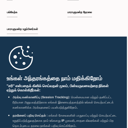
பங்கேற்க
பாராளுமன்ற நேரலை
பாராளுமன்ற உறுப்பினர்கள்
முதற்பக்கம்
பாராளுமன்ற கையடக்க செயலி
உங்கள் அந்தரங்கத்தை நாம் மதிக்கிறோம்
"சரி" என்பதைக் கிளிக் செய்வதன் மூலம், பின்வருவனவற்றை நீங்கள்
ஏற்றுக் கொள்கிறீர்கள்:
அமர்வு கண்காணிப்பு (Session Tracking):
மென்மையான மற்றும் தனிப்பட்ட
ரீதியான அனுபவத்திற்காக எங்கள் இணையத்தளத்தில் உங்கள் செயற்பாட்டைக்
எம்மை பின்தொடர்க :
கண்காணிக்க அமர்வுகளைப் பயன்படுத்துகிறோம்.
தரவினைப் பதிவு செய்தல் :
எங்கள் சேவைகளின் பாதுகாப்பு மற்றும் செயற்பாட்டை
விருதுகள்
உறுதிப்படுத்துவதற்காக நாம் உங்களது IP முகவரி, சாதன விவரங்கள் மற்றும் பிற
தொடர்புடைய தரவை நாங்கள் பதிவு செய்கிறோம்.