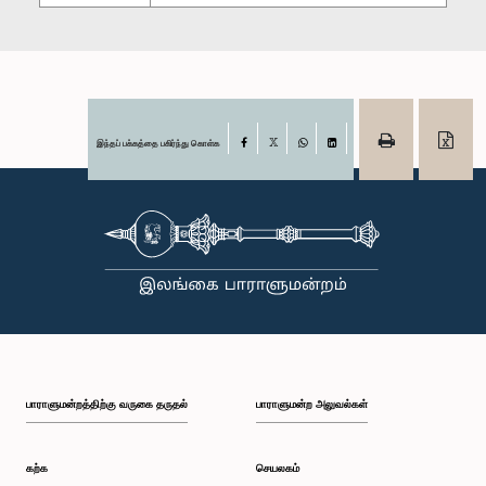
இந்தப் பக்கத்தை பகிர்ந்து கொள்க
Facebook
X
WhatsApp
LinkedIn
பாராளுமன்றத்திற்கு வருகை தருதல்
பாராளுமன்ற அலுவல்கள்
கற்க
செயலகம்