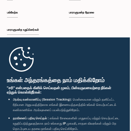
பங்கேற்க
பாராளுமன்ற நேரலை
பாராளுமன்ற உறுப்பினர்கள்
முதற்பக்கம்
பாராளுமன்ற கையடக்க செயலி
உங்கள் அந்தரங்கத்தை நாம் மதிக்கிறோம்
"சரி" என்பதைக் கிளிக் செய்வதன் மூலம், பின்வருவனவற்றை நீங்கள்
ஏற்றுக் கொள்கிறீர்கள்:
அமர்வு கண்காணிப்பு (Session Tracking):
மென்மையான மற்றும் தனிப்பட்ட
ரீதியான அனுபவத்திற்காக எங்கள் இணையத்தளத்தில் உங்கள் செயற்பாட்டைக்
எம்மை பின்தொடர்க :
கண்காணிக்க அமர்வுகளைப் பயன்படுத்துகிறோம்.
தரவினைப் பதிவு செய்தல் :
எங்கள் சேவைகளின் பாதுகாப்பு மற்றும் செயற்பாட்டை
விருதுகள்
உறுதிப்படுத்துவதற்காக நாம் உங்களது IP முகவரி, சாதன விவரங்கள் மற்றும் பிற
தொடர்புடைய தரவை நாங்கள் பதிவு செய்கிறோம்.