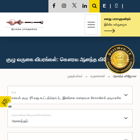
E
|
සි
|
எனது பாராளுமன்றம்
இங்கே உள்நுழைக
குழு வருகை விபரங்கள்: கௌரவ ஆனந்த விஜேபால, பா.உ.
முதற்பக்கம்
வருகைகள்
ஆனந்த விஜேபால
குழு
02
சமூகமளித்தார்/சமூகமளிக்கவில்லை