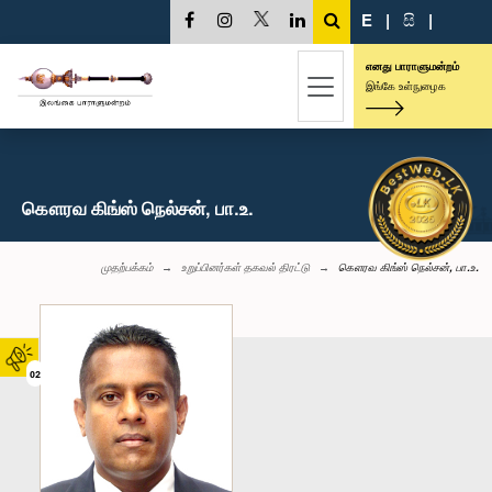
E
|
සි
|
எனது பாராளுமன்றம்
இங்கே உள்நுழைக
கௌரவ கிங்ஸ் நெல்சன், பா.உ.
முதற்பக்கம்
உறுப்பினர்கள் தகவல் திரட்டு
கௌரவ கிங்ஸ் நெல்சன், பா.உ.
02