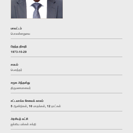
மாவட்டம்
பொலன்னறுவை
பிறந்த திகதி
1973-10-29
சமயம்
பௌத்தர்
சமூக அந்தஸ்து
திருமணமானவர்
சட்டவாக்க சேவைக் காலம்
5 ஆண்டுகள், 10 மாதங்கள், 12 நாட்கள்
அரசியற் கட்சி
ஐக்கிய மக்கள் சக்தி