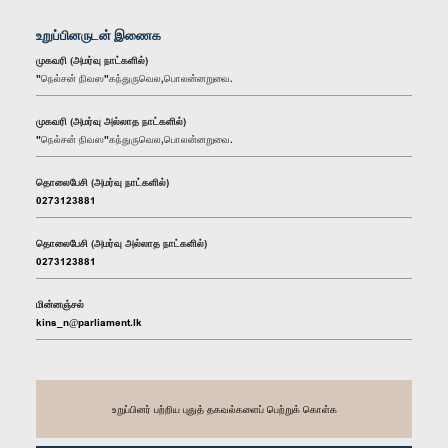
உறுப்பினருடன் இணைக
முகவரி (அமர்வு நாட்களில்)
"நெல்சன் நிவஸ"கந்துருவெல,பொலன்னறுவை.
முகவரி (அமர்வு அல்லாத நாட்களில்)
"நெல்சன் நிவஸ"கந்துருவெல,பொலன்னறுவை.
தொலைபேசி (அமர்வு நாட்களில்)
0273123881
தொலைபேசி (அமர்வு அல்லாத நாட்களில்)
0273123881
மின்னஞ்சல்
kins_n@parliament.lk
உறுப்பினர் பற்றிய புதுத் தகவல்களைப் பெற்றுக் கொள்க