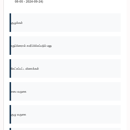
08-05 - 2024-09-24)
குழுக்கள்
உறுப்பினரால் சமர்ப்பிக்கப்படும் மனு
கேட்கப்பட்ட வினாக்கள்
சபை வருகை
குழு வருகை