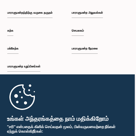
பாராளுமன்றத்திற்கு வருகை தருதல்
பாராளுமன்ற அலுவல்கள்
கற்க
செயலகம்
பங்கேற்க
பாராளுமன்ற நேரலை
பாராளுமன்ற உறுப்பினர்கள்
முதற்பக்கம்
பாராளுமன்ற கையடக்க செயலி
உங்கள் அந்தரங்கத்தை நாம் மதிக்கிறோம்
"சரி" என்பதைக் கிளிக் செய்வதன் மூலம், பின்வருவனவற்றை நீங்கள்
ஏற்றுக் கொள்கிறீர்கள்: