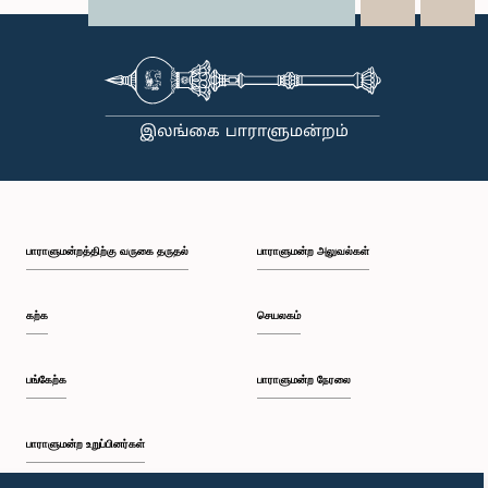
X
WhatsApp
LinkedIn
பாராளுமன்றத்திற்கு வருகை தருதல்
பாராளுமன்ற அலுவல்கள்
கற்க
செயலகம்
பங்கேற்க
பாராளுமன்ற நேரலை
பாராளுமன்ற உறுப்பினர்கள்