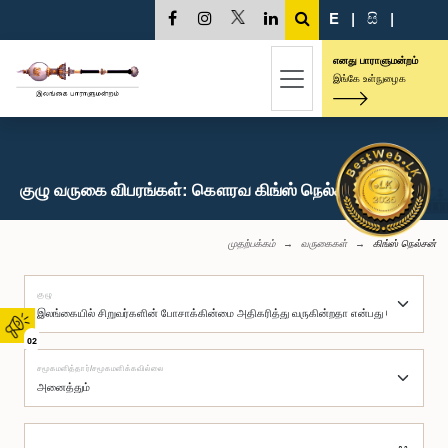
E
|
සි
|
எனது பாராளுமன்றம்
இங்கே உள்நுழைக
குழு வருகை விபரங்கள்: கௌரவ கிங்ஸ் நெல்சன், பா.உ.
முதற்பக்கம்
வருகைகள்
கிங்ஸ் நெல்சன்
குழு
02
சமூகமளித்தார்/சமூகமளிக்கவில்லை