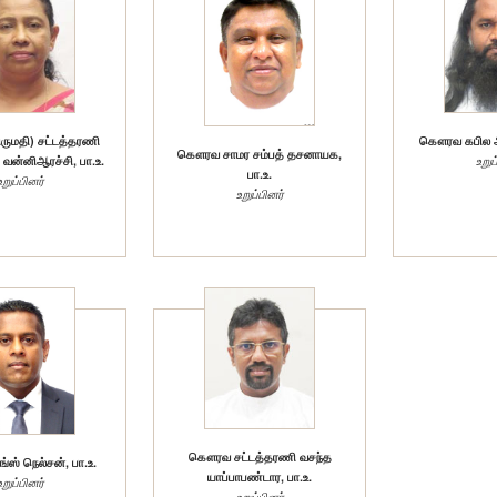
ுமதி) சட்டத்தரணி
கௌரவ கபில அ
கௌரவ சாமர சம்பத் தசனாயக,
 வன்னிஆரச்சி, பா.உ.
உறுப
பா.உ.
உறுப்பினர்
உறுப்பினர்
கௌரவ சட்டத்தரணி வசந்த
ஸ் நெல்சன், பா.உ.
யாப்பாபண்டார, பா.உ.
உறுப்பினர்
உறுப்பினர்