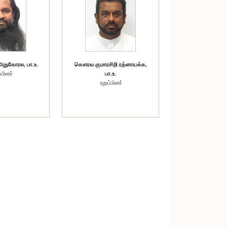
துகோரல, பா.உ.
கௌரவ குமாரசிறி ரத்னாயக்க,
்பினர்
பா.உ.
உறுப்பினர்