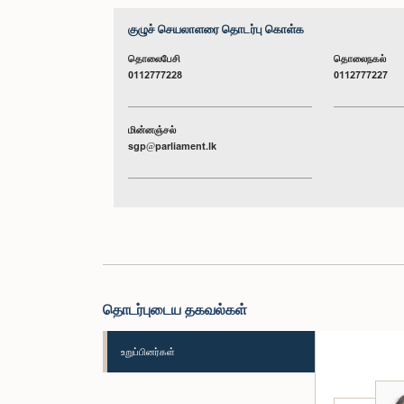
குழுச் செயலாளரை தொடர்பு கொள்க
தொலைபேசி
தொலைநகல்
0112777228
0112777227
மின்னஞ்சல்
sgp@parliament.lk
தொடர்புடைய தகவல்கள்
உறுப்பினர்கள்