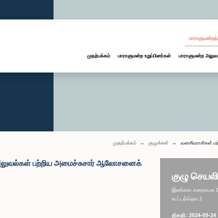
பாராளுமன்றத்
முதற்பக்கம்
பாராளுமன்ற உறுப்பினர்கள்
பாராளுமன்ற அலுவ
முதற்பக்கம்
குழுக்கள்
வனசீவராசிகள் மற
 அலுவல்கள் பற்றிய அமைச்சுசார் ஆலோசனைக்
குழு செயலி
இலங்கை சனநாயக சோச
கூட்டத்தொடர்
திகதி: 2024-09-24