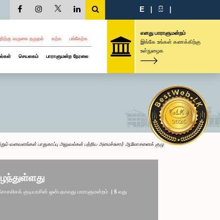
E
|
සි
|
எனது பாராளுமன்றம்
திற்கு வருகை தருதல்
கற்க
பங்கேற்க
இங்கே உங்கள் கணக்கிற்கு
உள்நுழைக
ல்கள்
செயலகம்
பாராளுமன்ற நேரலை
்றும் வனவளங்கள் பாதுகாப்பு அலுவல்கள் பற்றிய அமைச்சுசார் ஆலோசனைக் குழு
ழந்துள்ளது
லிசக் குடியரசின் ஒன்பதாவது பாராளுமன்றம் | 5 வது