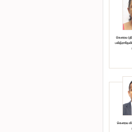
கௌரவ (திர
பவித்ராதேவி
கௌரவ கிங்