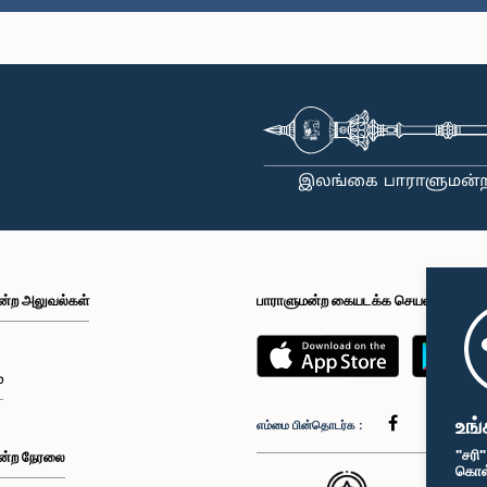
ன்ற அலுவல்கள்
பாராளுமன்ற கையடக்க செயலி
்
உங்
எம்மை பின்தொடர்க :
"சரி
ன்ற நேரலை
கொள்க