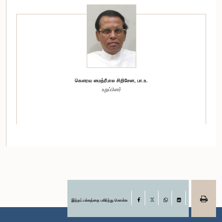
கௌரவ மைத்ரீபால சிறிசேன, பா.உ.
உறுப்பினர்
இந்தப் பக்கத்தை பகிர்ந்து கொள்க
Facebook
X
WhatsApp
LinkedIn
கௌரவ அஜித் மான்னப்பெரும, பா.உ.