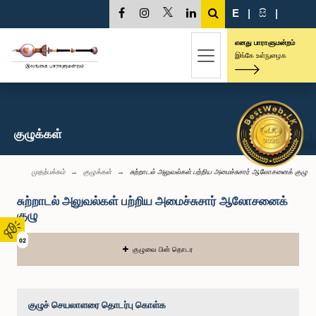
E
|
සි
|
எனது பாராளுமன்றம்
இங்கே உள்நுழைக
குழுக்கள்
முதற்பக்கம்
குழுக்கள்
சுற்றாடல் அலுவல்கள் பற்றிய அமைச்சுசார் ஆலோசனைக் குழு
சுற்றாடல் அலுவல்கள் பற்றிய அமைச்சுசார் ஆலோசனைக்
குழு
02
குழுவை பின் தொடர
குழுச் செயலாளரை தொடர்பு கொள்க