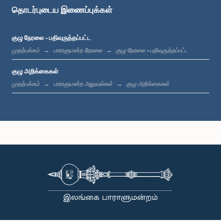
உறுப்பினர்
தொடர்புடைய இணைப்புக்கள்
குழு நேரலை - பதிவுருத்தப்பட்ட
முதற்பக்கம்
பாராளுமன்ற நேரலை
குழு நேரலை - பதிவுருத்தப்பட்ட
குழு அறிக்கைகள்
முதற்பக்கம்
பாராளுமன்ற அலுவல்கள்
குழு அறிக்கைகள்
கௌரவ சட்டத்தரணி வசந்த யாப்பாபண்டார, பா.உ.
உறுப்பினர்