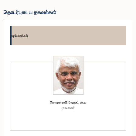
தொடர்புடைய தகவல்கள்
உறுப்பினர்கள்
கௌரவ நஸீர் அஹமட், பா.உ.
தவிசாளர்