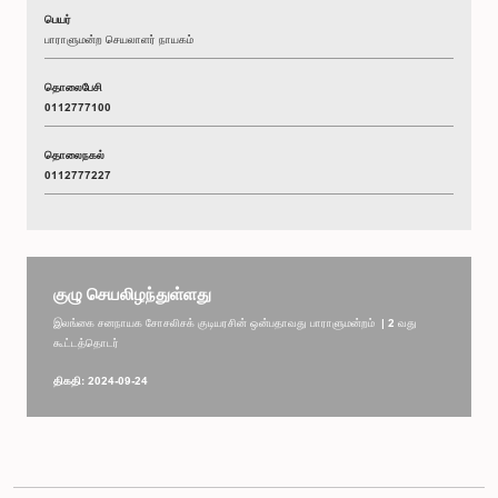
பெயர்
பாராளுமன்ற செயலாளர் நாயகம்
தொலைபேசி
0112777100
தொலைநகல்
0112777227
குழு செயலிழந்துள்ளது
இலங்கை சனநாயக சோசலிசக் குடியரசின் ஒன்பதாவது பாராளுமன்றம் | 2 வது
கூட்டத்தொடர்
திகதி: 2024-09-24