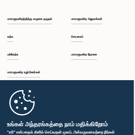
பாராளுமன்றத்திற்கு வருகை தருதல்
பாராளுமன்ற அலுவல்கள்
கௌரவ (திருமதி) மஞ்சுலா திசாநாயக, பா.உ.
உறுப்பினர்
கற்க
செயலகம்
பங்கேற்க
பாராளுமன்ற நேரலை
பாராளுமன்ற உறுப்பினர்கள்
முதற்பக்கம்
கௌரவ துஷார இந்துனில் அமரசேன, பா.உ.
உறுப்பினர்
பாராளுமன்ற கையடக்க செயலி
உங்கள் அந்தரங்கத்தை நாம் மதிக்கிறோம்
"சரி" என்பதைக் கிளிக் செய்வதன் மூலம், பின்வருவனவற்றை நீங்கள்