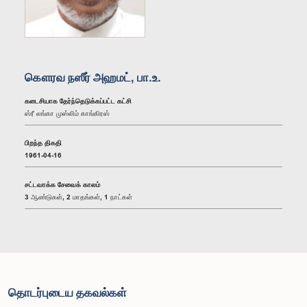
கௌரவ நஸீர் அஹமட், பா.உ.
கடைசியாக தேர்ந்தெடுக்கப்பட்ட கட்சி
ஸ்ரீ லங்கா முஸ்லிம் காங்கிரஸ்
பிறந்த திகதி
1961-04-16
சட்டவாக்க சேவைக் காலம்
3 ஆண்டுகள், 2 மாதங்கள், 1 நாட்கள்
தொடர்புடைய தகவல்கள்