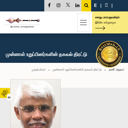
E
|
සි
|
எனது பாராளுமன்றம்
இங்கே உள்நுழைக
முன்னாள் உறுப்பினர்களின் தகவல் திரட்டு
முதற்பக்கம்
முன்னாள் உறுப்பினர்களின் தகவல் திரட்டு
நஸீர் அஹமட்
02