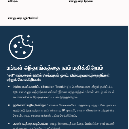
பங்கேற்க
பாராளுமன்ற நேரலை
பாராளுமன்ற உறுப்பினர்கள்
முதற்பக்கம்
பாராளுமன்ற கையடக்க செயலி
உங்கள் அந்தரங்கத்தை நாம் மதிக்கிறோம்
"சரி" என்பதைக் கிளிக் செய்வதன் மூலம், பின்வருவனவற்றை நீங்கள்
ஏற்றுக் கொள்கிறீர்கள்:
அமர்வு கண்காணிப்பு (Session Tracking):
மென்மையான மற்றும் தனிப்பட்ட
ரீதியான அனுபவத்திற்காக எங்கள் இணையத்தளத்தில் உங்கள் செயற்பாட்டைக்
எம்மை பின்தொடர்க :
கண்காணிக்க அமர்வுகளைப் பயன்படுத்துகிறோம்.
தரவினைப் பதிவு செய்தல் :
எங்கள் சேவைகளின் பாதுகாப்பு மற்றும் செயற்பாட்டை
விருதுகள்
உறுதிப்படுத்துவதற்காக நாம் உங்களது IP முகவரி, சாதன விவரங்கள் மற்றும் பிற
தொடர்புடைய தரவை நாங்கள் பதிவு செய்கிறோம்.
பயனர் நடத்தை பகுப்பாய்வு :
எமது இணையத்தளத்தை மேம்படுத்த நாம் பயனர்
தனியுரிமைக் கொள்கை
நடத்தையை பகுப்பாய்வு செய்கிறோம்.