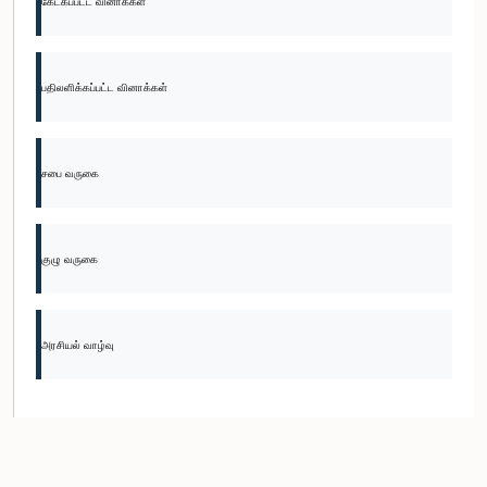
கேட்கப்பட்ட வினாக்கள்
பதிலளிக்கப்பட்ட வினாக்கள்
சபை வருகை
குழு வருகை
அரசியல் வாழ்வு