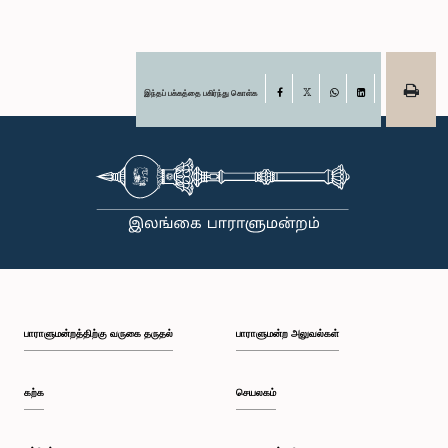
இந்தப் பக்கத்தை பகிர்ந்து கொள்க
Facebook
X
WhatsApp
LinkedIn
பாராளுமன்றத்திற்கு வருகை தருதல்
பாராளுமன்ற அலுவல்கள்
கற்க
செயலகம்