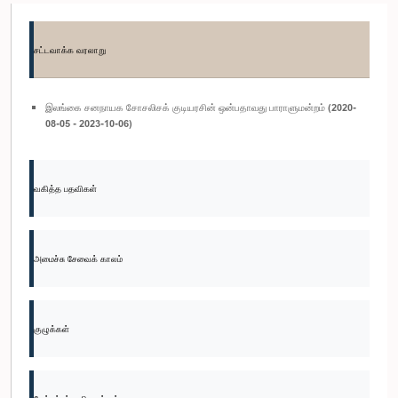
சட்டவாக்க வரலாறு
இலங்கை சனநாயக சோசலிசக் குடியரசின் ஒன்பதாவது பாராளுமன்றம் (2020-
08-05 - 2023-10-06)
வகித்த பதவிகள்
அமைச்சு சேவைக் காலம்
குழுக்கள்