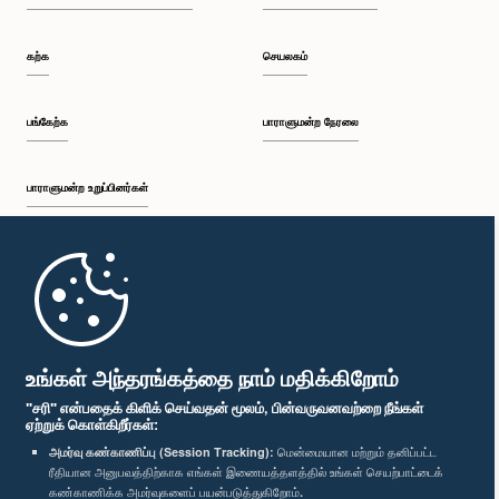
கற்க
செயலகம்
பங்கேற்க
பாராளுமன்ற நேரலை
பாராளுமன்ற உறுப்பினர்கள்
முதற்பக்கம்
பாராளுமன்ற கையடக்க செயலி
உங்கள் அந்தரங்கத்தை நாம் மதிக்கிறோம்
"சரி" என்பதைக் கிளிக் செய்வதன் மூலம், பின்வருவனவற்றை நீங்கள்
ஏற்றுக் கொள்கிறீர்கள்:
அமர்வு கண்காணிப்பு (Session Tracking):
மென்மையான மற்றும் தனிப்பட்ட
ரீதியான அனுபவத்திற்காக எங்கள் இணையத்தளத்தில் உங்கள் செயற்பாட்டைக்
எம்மை பின்தொடர்க :
கண்காணிக்க அமர்வுகளைப் பயன்படுத்துகிறோம்.