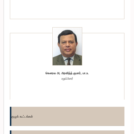
கௌரவ அ. அரவிந்த் குமார், பா.உ.
உறுப்பினர்
குழுக் கூட்டங்கள்