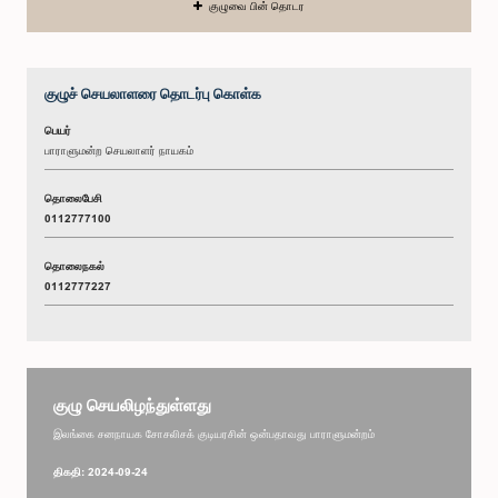
குழுவை பின் தொடர
குழுச் செயலாளரை தொடர்பு கொள்க
பெயர்
பாராளுமன்ற செயலாளர் நாயகம்
தொலைபேசி
0112777100
தொலைநகல்
0112777227
குழு செயலிழந்துள்ளது
இலங்கை சனநாயக சோசலிசக் குடியரசின் ஒன்பதாவது பாராளுமன்றம்
திகதி: 2024-09-24