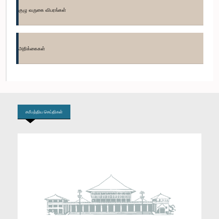
குழு வருகை விபரங்கள்
கௌரவ சட்டத்தரணி அநுர பிரியதர்ஷன யாபா, பா.உ.
உறுப்பினர்
அறிக்கைகள்
சமீபத்திய செய்திகள்
கௌரவ மொஹமட் முஸம்மில், பா.உ.
உறுப்பினர்