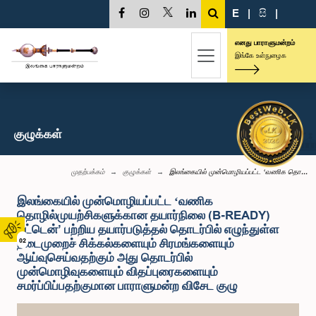
E
|
සි
|
எனது பாராளுமன்றம்
இங்கே உள்நுழைக
குழுக்கள்
முதற்பக்கம்
குழுக்கள்
இலங்கையில் முன்மொழியப்பட்ட ‘வணிக தொ...
இலங்கையில் முன்மொழியப்பட்ட ‘வணிக
தொழில்முயற்சிகளுக்கான தயார்நிலை (B-READY)
சுட்டென்’ பற்றிய தயார்படுத்தல் தொடர்பில் எழுந்துள்ள
நடைமுறைச் சிக்கல்களையும் சிரமங்களையும்
02
ஆய்வுசெய்வதற்கும் அது தொடர்பில்
முன்மொழிவுகளையும் விதப்புரைகளையும்
சமர்ப்பிப்பதற்குமான பாராளுமன்ற விசேட குழு