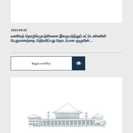
2023-09-22
வணிகத் தொழில்முயற்சிகளை இலகுபடுத்தும் சுட்டெண்ணின்
பெறுமானத்தை அதிகரிப்பது தொடர்பான குழுவின்...
கௌரவ சஞ்ஜீவ எதிரிமான்ன, பா.உ.
உறுப்பினர்
மேலும் வாசிக்க
கௌரவ நாலக பண்டார கோட்டேகொட, பா.உ.