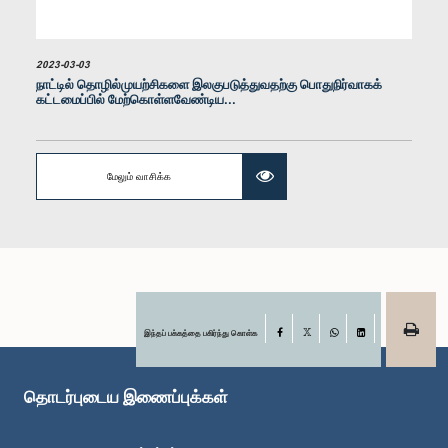
2023-03-03
நாட்டில் தொழில்முயற்சிகளை இலகுபடுத்துவதற்கு பொதுநிர்வாகக்
கட்டமைப்பில் மேற்கொள்ளவேண்டிய...
கௌரவ செயிட் அலி ஸாஹிர் மௌலானா, பா.உ.
உறுப்பினர்
மேலும் வாசிக்க
இந்தப் பக்கத்தை பகிர்ந்து கொள்க
Facebook
X
WhatsApp
LinkedIn
தொடர்புடைய இணைப்புக்கள்