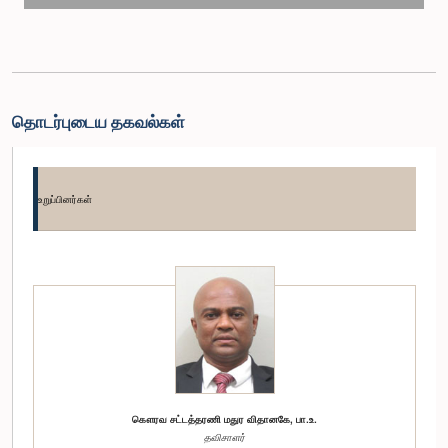
தொடர்புடைய தகவல்கள்
உறுப்பினர்கள்
கௌரவ சட்டத்தரணி மதுர விதானகே, பா.உ.
தவிசாளர்