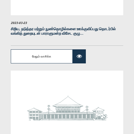
கௌரவ லலித் வர்ண குமார, பா.உ.
உறுப்பினர்
2023-03-23
சிறிய, நடுத்தர மற்றும் நுண்தொழில்களை ஊக்குவிப்பது தொடர்பில்
வங்கித் துறையுடன் பாராளுமன்ற விசேட குழு...
மேலும் வாசிக்க
கௌரவ சாள்ஸ் நிர்மலநாதன், பா.உ.
உறுப்பினர்