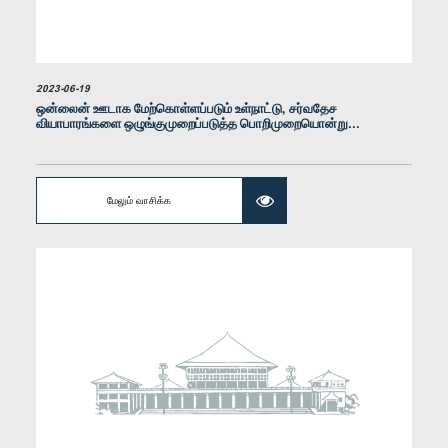
உறுப்பினர்
2023-06-19
ஒன்லைன் ஊடாக மேற்கொள்ளப்படும் உள்நாட்டு, சர்வதேச
வியாபாரங்களை ஒழுங்குமுறைப்படுத்த பொறிமுறையொன்று...
மேலும் வாசிக்க
கௌரவ (திருமதி) கோகிலா குணவர்தன, பா.உ.
உறுப்பினர்