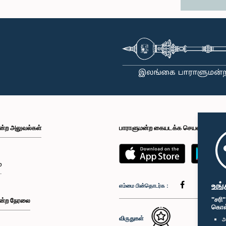
ன்ற அலுவல்கள்
பாராளுமன்ற கையடக்க செயலி
்
உங்
எம்மை பின்தொடர்க :
"சரி
ன்ற நேரலை
கொள்க
விருதுகள்
அ