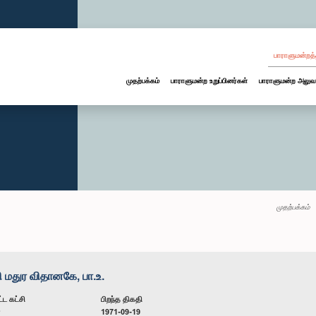
பாராளுமன்றத்
முதற்பக்கம்
பாராளுமன்ற உறுப்பினர்கள்
பாராளுமன்ற அலுவ
முதற்பக்கம்
மதுர விதானகே, பா.உ.
்ட கட்சி
பிறந்த திகதி
ன
1971-09-19