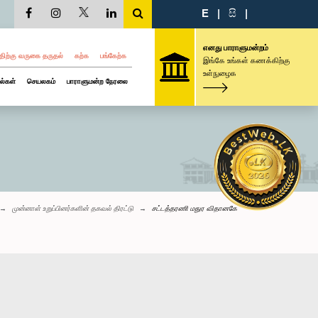
E
|
සි
|
எனது பாராளுமன்றம்
திற்கு வருகை தருதல்
கற்க
பங்கேற்க
இங்கே உங்கள் கணக்கிற்கு
உள்நுழைக
ல்கள்
செயலகம்
பாராளுமன்ற நேரலை
முன்னாள் உறுப்பினர்களின் தகவல் திரட்டு
சட்டத்தரணி மதுர விதானகே