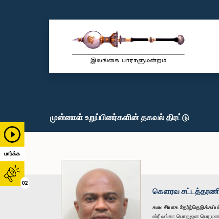
முன்னாள் உறுப்பினர்களின் தகவல் திரட்டு
பார்க்க
02
கௌரவ சட்டத்தரணி 
கடைசியாக தேர்ந்தெடுக்கப்பட
ஸ்ரீ லங்கா பொதுஜன பெரமு