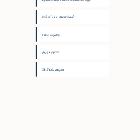
கேட்கப்பட்ட வினாக்கள்
சபை வருகை
குழு வருகை
அரசியல் வாழ்வு