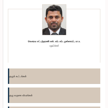
கௌரவ சட்டத்தரணி எஸ். எம். எம். முஸ்ஸாரப், பா.உ.
உறுப்பினர்
குழுக் கூட்டங்கள்
குழு வருகை விபரங்கள்
கௌரவ அகில எல்லாவல, பா.உ.