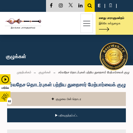
E
|
සි
|
எனது பாராளுமன்றம்
இங்கே உள்நுழைக
குழுக்கள்
முதற்பக்கம்
குழுக்கள்
சர்வதேச தொடர்புகள் பற்றிய துறைசார் மேற்பார்வைக் குழு
சர்வதேச தொடர்புகள் பற்றிய துறைசார் மேற்பார்வைக் குழு
பார்க்க
குழுவை பின் தொடர
02
பதிவுருத்தப்பட்ட