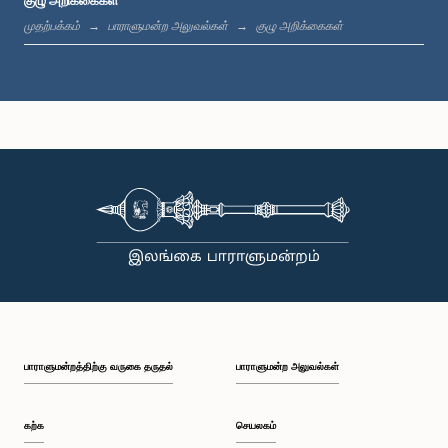
முதற்பக்கம்
பாராளுமன்ற அலுவல்கள்
குழு அறிக்கைகள்
கௌரவ சட்டத்தரணி மதுர விதானகே, பா.உ.
உறுப்பினர்
பாராளுமன்றத்திற்கு வருகை தருதல்
பாராளுமன்ற அலுவல்கள்
கற்க
செயலகம்