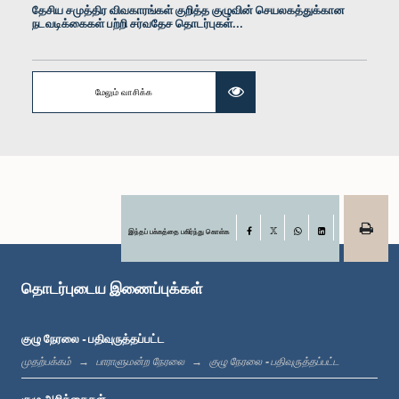
தேசிய சமுத்திர விவகாரங்கள் குறித்த குழுவின் செயலகத்துக்கான
நடவடிக்கைகள் பற்றி சர்வதேச தொடர்புகள்...
மேலும் வாசிக்க
கௌரவ கலாநிதி ஹரினி அமரசூரிய, பா.உ.
உறுப்பினர்
இந்தப் பக்கத்தை பகிர்ந்து கொள்க
Facebook
X
WhatsApp
LinkedIn
தொடர்புடைய இணைப்புக்கள்
குழு நேரலை - பதிவுருத்தப்பட்ட
முதற்பக்கம்
பாராளுமன்ற நேரலை
குழு நேரலை - பதிவுருத்தப்பட்ட
கௌரவ (டாக்டர்) கவிந்த ஹேஷான் ஜயவர்தன, பா.உ.
உறுப்பினர்
குழு அறிக்கைகள்