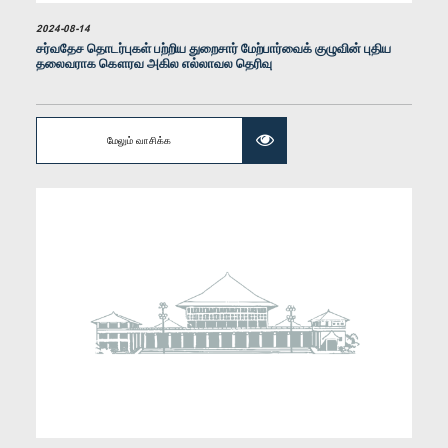
2024-08-14
சர்வதேச தொடர்புகள் பற்றிய துறைசார் மேற்பார்வைக் குழுவின் புதிய
தலைவராக கௌரவ அகில எல்லாவல தெரிவு
கௌரவ சட்டத்தரணி சாகர காரியவசம், பா.உ.
உறுப்பினர்
மேலும் வாசிக்க
கௌரவ யதாமிணீ குணவர்தன, பா.உ.
உறுப்பினர்