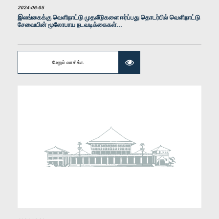
2024-06-05
இலங்கைக்கு வெளிநாட்டு முதலீடுகளை ஈர்ப்பது தொடர்பில் வெளிநாட்டு
சேவையின் மூலோபாய நடவடிக்கைகள்...
மேலும் வாசிக்க
கௌரவ (பேராசிரியர்) ஜீ.எல். பீரிஸ், பா.உ.
உறுப்பினர்