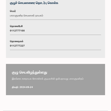
குழுச் செயலாளரை தொடர்பு கொள்க
பெயர்
பாராளுமன்ற செயலாளர் நாயகம்
தொலைபேசி
0112777100
தொலைநகல்
0112777227
குழு செயலிழந்துள்ளது
இலங்கை சனநாயக சோசலிசக் குடியரசின் ஒன்பதாவது பாராளுமன்றம்
திகதி: 2024-09-24