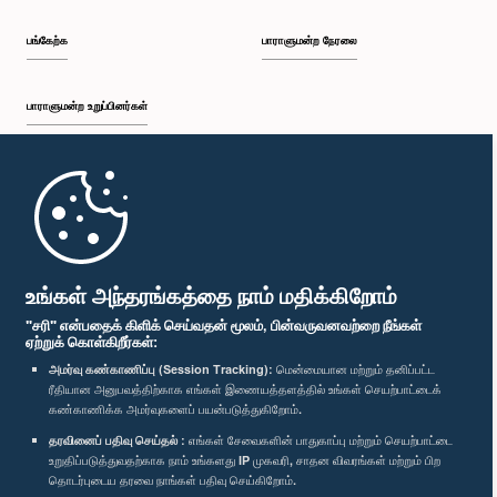
பங்கேற்க
பாராளுமன்ற நேரலை
கௌரவ சட்டத்தரணி பிரேம்நாத் சி. தொலவத்த, பா.உ.
உறுப்பினர்
பாராளுமன்ற உறுப்பினர்கள்
முதற்பக்கம்
பாராளுமன்ற கையடக்க செயலி
உங்கள் அந்தரங்கத்தை நாம் மதிக்கிறோம்
"சரி" என்பதைக் கிளிக் செய்வதன் மூலம், பின்வருவனவற்றை நீங்கள்
ஏற்றுக் கொள்கிறீர்கள்:
அமர்வு கண்காணிப்பு (Session Tracking):
மென்மையான மற்றும் தனிப்பட்ட
ரீதியான அனுபவத்திற்காக எங்கள் இணையத்தளத்தில் உங்கள் செயற்பாட்டைக்
எம்மை பின்தொடர்க :
கண்காணிக்க அமர்வுகளைப் பயன்படுத்துகிறோம்.
தரவினைப் பதிவு செய்தல் :
எங்கள் சேவைகளின் பாதுகாப்பு மற்றும் செயற்பாட்டை
உறுதிப்படுத்துவதற்காக நாம் உங்களது IP முகவரி, சாதன விவரங்கள் மற்றும் பிற
விருதுகள்
தொடர்புடைய தரவை நாங்கள் பதிவு செய்கிறோம்.