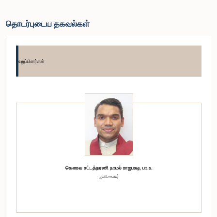
தொடர்புடைய தகவல்கள்
உறுப்பினர்கள்
கௌரவ சட்டத்தரணி நாமல் ராஜபக்ஷ, பா.உ.
தவிசாளர்