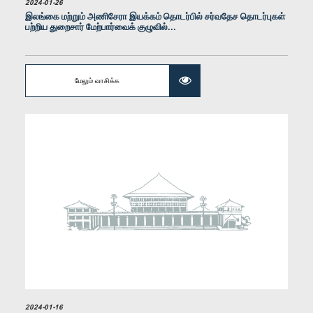
2024-01-26
கௌரவ நிரோஷன் பெரேரா, பா.உ.
இலங்கை மற்றும் அணிசேரா இயக்கம் தொடர்பில் சர்வதேச தொடர்புகள்
பற்றிய துறைசார் மேற்பார்வைக் குழுவில்...
உறுப்பினர்
மேலும் வாசிக்க
கௌரவ சாணக்கியன் ராஜபுத்திரன் இராசமாணிக்கம், பா.உ.
உறுப்பினர்
2024-01-16