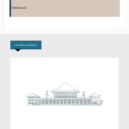
உறுப்பினர்
அறிக்கைகள்
சமீபத்திய செய்திகள்
கௌரவ (திருமதி) கோகிலா குணவர்தன, பா.உ.
உறுப்பினர்