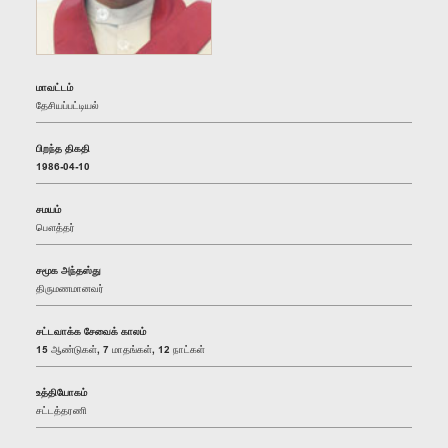
மாவட்டம்
தேசியப்பட்டியல்
பிறந்த திகதி
1986-04-10
சமயம்
பௌத்தர்
சமூக அந்தஸ்து
திருமணமானவர்
சட்டவாக்க சேவைக் காலம்
15 ஆண்டுகள், 7 மாதங்கள், 12 நாட்கள்
உத்தியோகம்
சட்டத்தரணி