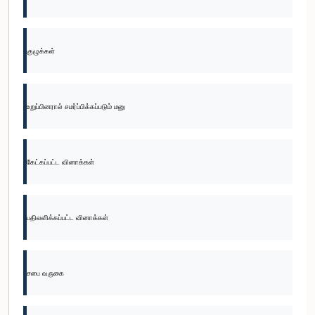
குழுக்கள்
உறுப்பினரால் சமர்ப்பிக்கப்படும் மனு
கேட்கப்பட்ட வினாக்கள்
பதிலளிக்கப்பட்ட வினாக்கள்
சபை வருகை