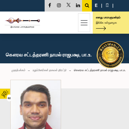
E
|
සි
|
எனது பாராளுமன்றம்
இங்கே உள்நுழைக
கௌரவ சட்டத்தரணி நாமல் ராஜபக்ஷ, பா.உ.
முதற்பக்கம்
உறுப்பினர்கள் தகவல் திரட்டு
கௌரவ சட்டத்தரணி நாமல் ராஜபக்ஷ, பா.உ.
02