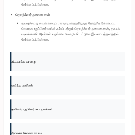
சேர்க்கப்பட்டுள்ளன.
தொழில்சார் தகைமைகள்
தயவுசெய்து கவனிக்கவும் பாராளுமன்றத்திற்குத் தேர்ந்தெடுக்கப்பட்ட
கௌரவ உறுப்பினர்களின் கல்வி மற்றும் தொழில்சார் தகைமைகள், தகவல்
படிவங்களில் அவர்கள் வழங்கிய மொழியில் மட்டுமே இணையத்தளத்தில்
சேர்க்கப்பட்டுள்ளன.
சட்டவாக்க வரலாறு
வகித்த பதவிகள்
தனியார் உறுப்பினர் சட்டமூலங்கள்
அமைச்சு சேவைக் காலம்