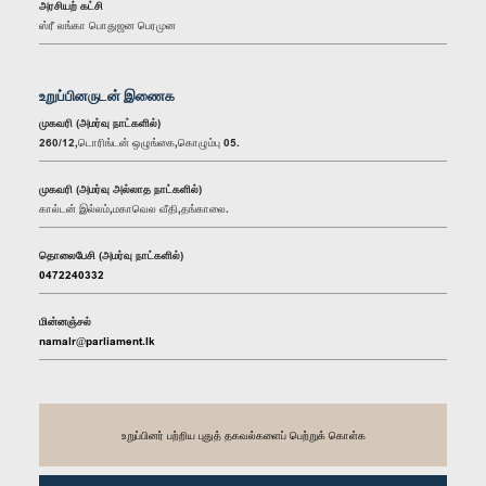
அரசியற் கட்சி
ஸ்ரீ லங்கா பொதுஜன பெரமுன
உறுப்பினருடன் இணைக
முகவரி (அமர்வு நாட்களில்)
260/12,டொரிங்டன் ஒழுங்கை,கொழும்பு 05.
முகவரி (அமர்வு அல்லாத நாட்களில்)
கால்டன் இல்லம்,மகாவெல வீதி,தங்காலை.
தொலைபேசி (அமர்வு நாட்களில்)
0472240332
மின்னஞ்சல்
namalr@parliament.lk
உறுப்பினர் பற்றிய புதுத் தகவல்களைப் பெற்றுக் கொள்க