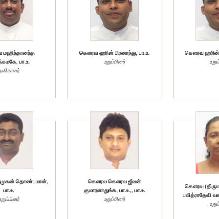
மஹிந்தானந்த
கௌரவ ஹரின் பிரனாந்து, பா.உ.
கௌரவ ஹரின் பி
்கமகே, பா.உ.
உறுப்பினர்
உறுப
தவிசாளர்
ுகன் தொண்டமான்,
கௌரவ கௌரவ ஜீவன்
கௌரவ (திருமத
பா.உ.
குமாரணதுங்க, பா.உ.,, பா.உ.
பவித்ராதேவி வன
உறுப்பினர்
உறுப்பினர்
உறுப