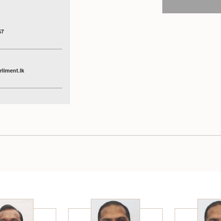
57
liment.lk