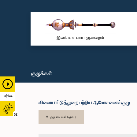
குழுக்கள்
பார்க்க
விளையாட்டுத்துறை பற்றிய ஆலோசனைக்குழு
02
குழுவை பின் தொடர