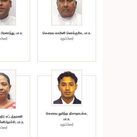
ரனாந்து, பா.உ.
கௌரவ காமினி லொக்குகே, பா.உ.
்பினர்
உறுப்பினர்
கௌரவ துமிந்த திசாநாயக்க,
ி) சட்டத்தரணி
பா.உ.
்னிஆரச்சி, பா.உ.
உறுப்பினர்
்பினர்