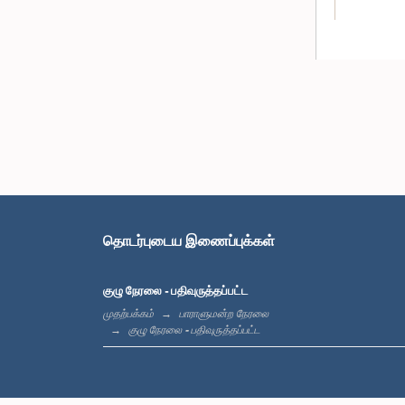
கௌரவ லச
தொடர்புடைய இணைப்புக்கள்
குழு நேரலை - பதிவுருத்தப்பட்ட
முதற்பக்கம்
பாராளுமன்ற நேரலை
குழு நேரலை - பதிவுருத்தப்பட்ட