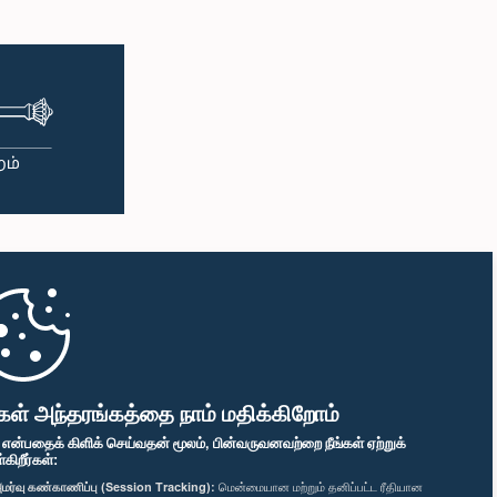
கௌரவ திலங்க சுமதிபால, பா.உ.
ேரத், பா.உ.
உறுப்பினர்
்பினர்
ிரேமதாச, பா.உ.
கௌரவ அர்ஜுன ரணதுங்க, பா.உ.
்பினர்
உறுப்பினர்
கள் அந்தரங்கத்தை நாம் மதிக்கிறோம்
" என்பதைக் கிளிக் செய்வதன் மூலம், பின்வருவனவற்றை நீங்கள் ஏற்றுக்
ிறீர்கள்:
மர்வு கண்காணிப்பு (Session Tracking):
மென்மையான மற்றும் தனிப்பட்ட ரீதியான