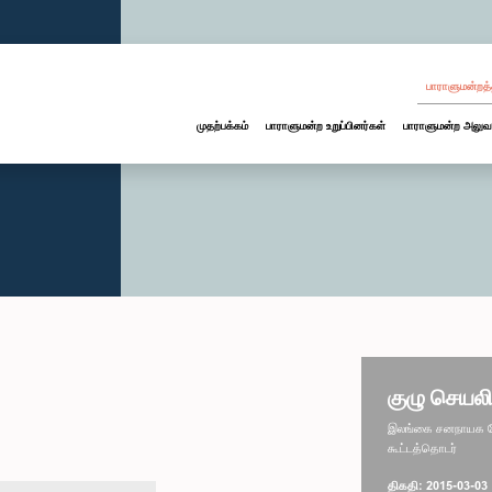
பாராளுமன்றத்
முதற்பக்கம்
பாராளுமன்ற உறுப்பினர்கள்
பாராளுமன்ற அலுவ
குழு செயலி
இலங்கை சனநாயக சோச
கூட்டத்தொடர்
திகதி: 2015-03-03