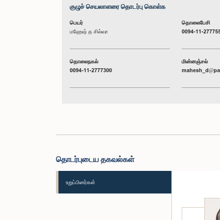
குழுச் செயலாளரை தொடர்பு கொள்க
பெயர்
தொலைபேசி
மஹேஷ் த சில்வா
0094-11-27775
தொலைநகல்
மின்னஞ்சல்
0094-11-2777300
mahesh_d@par
தொடர்புடைய தகவல்கள்
உறுப்பினர்கள்