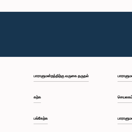
கௌரவ கெளர
பா
பாராளுமன்றத்திற்கு வருகை தருதல்
பாராளும
கௌரவ சட்
கிர
கற்க
செயலகம
பங்கேற்க
பாராளும