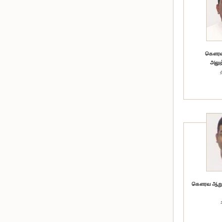
கௌரவ 
அலுத
கௌரவ ஆறும