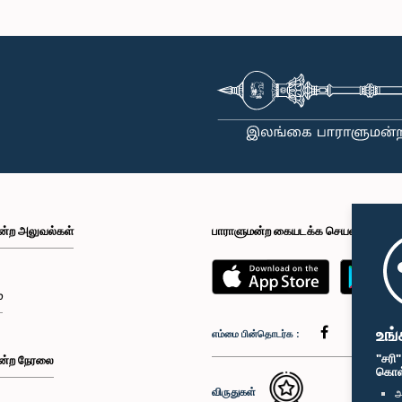
வ சனத் ஜயசூரிய,
கௌரவ வி.கே. இந்திக, பா.உ.
கௌரவ கனக ஹ
.உ.,, பா.உ.
உறுப்பினர்
உறுப
உறுப்பினர்
ன்ற அலுவல்கள்
பாராளுமன்ற கையடக்க செயலி
டத்தரணி லக்ஷ்மன்
கௌரவ ஆர். எம். ரஞ்சித் மத்தும
கௌரவ சஜித் ப
ிஎல்ல, பா.உ.
பண்டார, பா.உ.
உறுப
்
உறுப்பினர்
உறுப்பினர்
உங்
எம்மை பின்தொடர்க :
"சரி
ன்ற நேரலை
கொள்க
விருதுகள்
அ