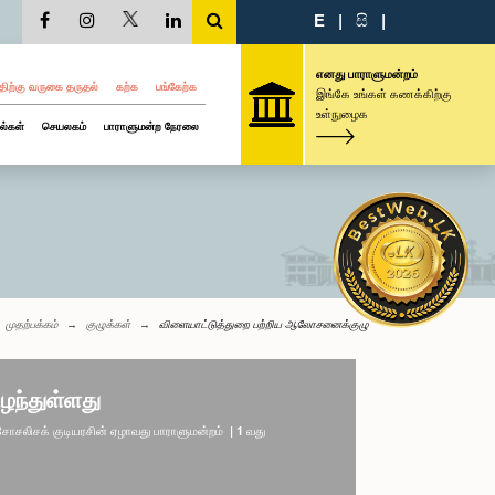
E
|
සි
|
எனது பாராளுமன்றம்
திற்கு வருகை தருதல்
கற்க
பங்கேற்க
இங்கே உங்கள் கணக்கிற்கு
உள்நுழைக
ல்கள்
செயலகம்
பாராளுமன்ற நேரலை
முதற்பக்கம்
குழுக்கள்
விளையாட்டுத்துறை பற்றிய ஆலோசனைக்குழு
ழந்துள்ளது
லிசக் குடியரசின் ஏழாவது பாராளுமன்றம் | 1 வது