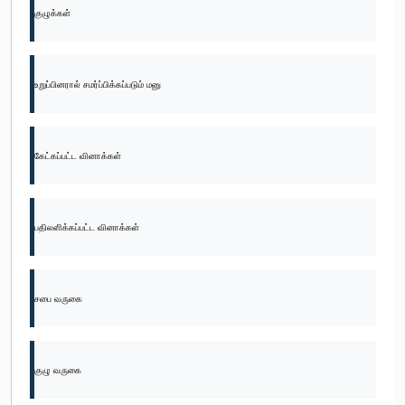
குழுக்கள்
உறுப்பினரால் சமர்ப்பிக்கப்படும் மனு
கேட்கப்பட்ட வினாக்கள்
பதிலளிக்கப்பட்ட வினாக்கள்
சபை வருகை
குழு வருகை