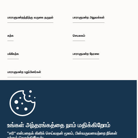
பாராளுமன்றத்திற்கு வருகை தருதல்
பாராளுமன்ற அலுவல்கள்
கற்க
செயலகம்
பங்கேற்க
பாராளுமன்ற நேரலை
பாராளுமன்ற உறுப்பினர்கள்
முதற்பக்கம்
பாராளுமன்ற கையடக்க செயலி
உங்கள் அந்தரங்கத்தை நாம் மதிக்கிறோம்
"சரி" என்பதைக் கிளிக் செய்வதன் மூலம், பின்வருவனவற்றை நீங்கள்
ஏற்றுக் கொள்கிறீர்கள்: