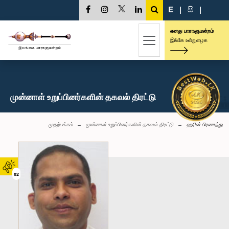
E
|
සි
|
எனது பாராளுமன்றம்
இங்கே உள்நுழைக
முன்னாள் உறுப்பினர்களின் தகவல் திரட்டு
முதற்பக்கம்
முன்னாள் உறுப்பினர்களின் தகவல் திரட்டு
ஹரின் பிரனாந்து
02