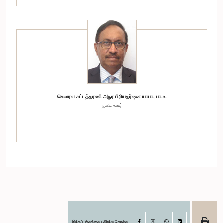
கௌரவ சட்டத்தரணி அநுர பிரியதர்ஷன யாபா, பா.உ.
தவிசாளர்
இந்தப் பக்கத்தை பகிர்ந்து கொள்க
Facebook