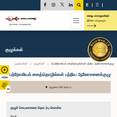
E
|
සි
|
எனது பாராளுமன்றம்
இங்கே உள்நுழைக
குழுக்கள்
முதற்பக்கம்
குழுக்கள்
பெற்றோலியக் கைத்தொழில்கள் பற்றிய ஆலோசனைக்குழு
பெற்றோலியக் கைத்தொழில்கள் பற்றிய ஆலோசனைக்குழு
பார்க்க
குழுவை பின் தொடர
02
குழுச் செயலாளரை தொடர்பு கொள்க
பெயர்