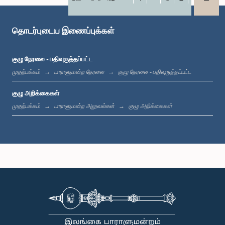
X
WhatsApp
LinkedIn
கௌரவ ஹரின் பிரனாந்து, பா.உ.
உறுப்பினர்
தொடர்புடைய இணைப்புக்கள்
குழு நேரலை - பதிவுருத்தப்பட்ட
முதற்பக்கம்
பாராளுமன்ற நேரலை
குழு நேரலை - பதிவுருத்தப்பட்ட
குழு அறிக்கைகள்
முதற்பக்கம்
பாராளுமன்ற அலுவல்கள்
குழு அறிக்கைகள்
கௌரவ சட்டத்தரணி (கலாநிதி) சுசில் பிரேமஜயந்த, பா.உ.
உறுப்பினர்