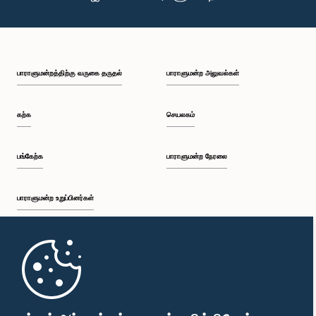
பாராளுமன்றத்திற்கு வருகை தருதல்
பாராளுமன்ற அலுவல்கள்
கௌரவ ஏ.எச்.எம். பௌஸி, பா.உ.
உறுப்பினர்
கற்க
செயலகம்
பங்கேற்க
பாராளுமன்ற நேரலை
பாராளுமன்ற உறுப்பினர்கள்
முதற்பக்கம்
கௌரவ துமிந்த திசாநாயக்க, பா.உ.
உறுப்பினர்
பாராளுமன்ற கையடக்க செயலி