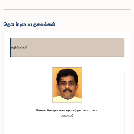
தொடர்புடைய தகவல்கள்
உறுப்பினர்கள்
கௌரவ கௌரவ சரண குணவர்தன, பா.உ.,, பா.உ.
தவிசாளர்