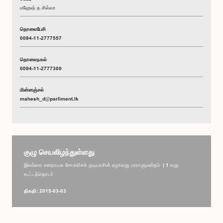
மஹேஷ் த சில்வா
தொலைபேசி
0094-11-2777557
தொலைநகல்
0094-11-2777300
மின்னஞ்சல்
mahesh_d@parliment.lk
குழு செயலிழந்துள்ளது
இலங்கை சனநாயக சோசலிசக் குடியரசின் ஏழாவது பாராளுமன்றம் | 1 வது
கூட்டத்தொடர்
திகதி: 2015-03-03