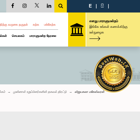
E
|
සි
|
எனது பாராளுமன்றம்
திற்கு வருகை தருதல்
கற்க
பங்கேற்க
இங்கே உங்கள் கணக்கிற்கு
உள்நுழைக
ல்கள்
செயலகம்
பாராளுமன்ற நேரலை
்கம்
முன்னாள் உறுப்பினர்களின் தகவல் திரட்டு
விஜயகலா மகேஸ்வரன்