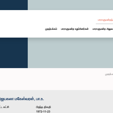
பாராளுமன்றத்
முதற்பக்கம்
பாராளுமன்ற உறுப்பினர்கள்
பாராளுமன்ற அலுவ
முதற்பக
ஜயகலா மகேஸ்வரன், பா.உ.
்ட கட்சி
பிறந்த திகதி
1972-11-23