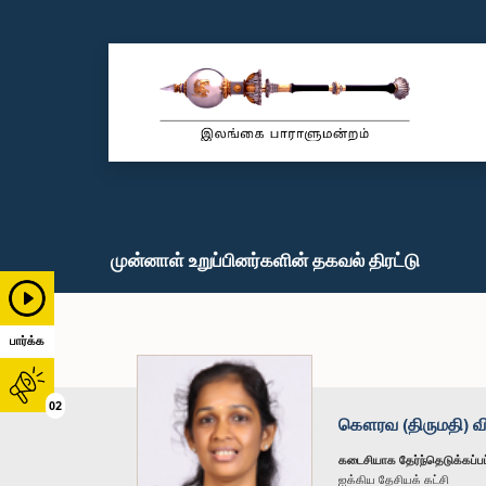
முன்னாள் உறுப்பினர்களின் தகவல் திரட்டு
பார்க்க
02
கௌரவ (திருமதி) வி
கடைசியாக தேர்ந்தெடுக்கப்பட
ஐக்கிய தேசியக் கட்சி