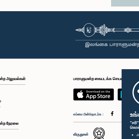
ன்ற அலுவல்கள்
பாராளுமன்ற கையடக்க செயலி
்
உங்
எம்மை பின்தொடர்க :
"சரி
ன்ற நேரலை
கொள்க
விருதுகள்
அ