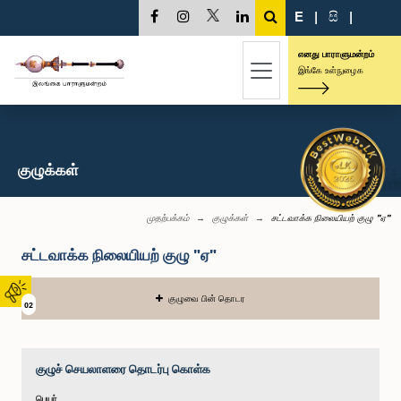
E
|
සි
|
எனது பாராளுமன்றம்
இங்கே உள்நுழைக
குழுக்கள்
முதற்பக்கம்
குழுக்கள்
சட்டவாக்க நிலையியற் குழு "ஏ"
சட்டவாக்க நிலையியற் குழு "ஏ"
குழுவை பின் தொடர
02
குழுச் செயலாளரை தொடர்பு கொள்க
பெயர்