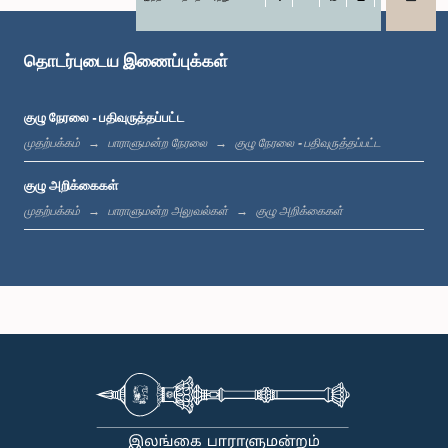
X
WhatsApp
LinkedIn
கௌரவ அர்ஜுன ரணதுங்க, பா.உ.
உறுப்பினர்
தொடர்புடைய இணைப்புக்கள்
குழு நேரலை - பதிவுருத்தப்பட்ட
முதற்பக்கம்
பாராளுமன்ற நேரலை
குழு நேரலை - பதிவுருத்தப்பட்ட
குழு அறிக்கைகள்
முதற்பக்கம்
பாராளுமன்ற அலுவல்கள்
குழு அறிக்கைகள்
கௌரவ (டாக்டர் திருமதி) அனோமா கமகே, பா.உ.
உறுப்பினர்