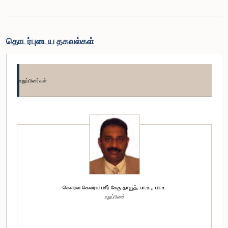
தொடர்புடைய தகவல்கள்
உறுப்பினர்கள்
கௌரவ கெளரவ பசீர் சேகு தாவூத், பா.உ.,, பா.உ.
உறுப்பினர்