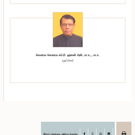
கௌரவ கௌரவ எம்.ரி. ஹஸன் அலி, பா.உ.,, பா.உ.
உறுப்பினர்
இந்தப் பக்கத்தை பகிர்ந்து கொள்க
Facebook