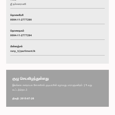
ஜீ தச்சனராணி
தொலைபேசி
0094-11-2777290
தொலைநகல்
0094-11-2777294
மின்னஞ்சல்
rany_t@parliment.lk
குழு செயலிழந்துள்ளது
இலங்கை சனநாயக சோசலிசக் குடியரசின் ஏழாவது பாராளுமன்றம் | 1 வது
கூட்டத்தொடர்
திகதி: 2015-07-26