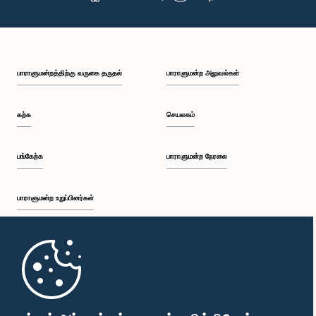
பாராளுமன்றத்திற்கு வருகை தருதல்
பாராளுமன்ற அலுவல்கள்
கௌரவ இரான் விக்கிரமரத்ன, பா.உ.
உறுப்பினர்
கற்க
செயலகம்
பங்கேற்க
பாராளுமன்ற நேரலை
பாராளுமன்ற உறுப்பினர்கள்
முதற்பக்கம்
கௌரவ அப்துல் ஹலீம், பா.உ.
உறுப்பினர்
பாராளுமன்ற கையடக்க செயலி