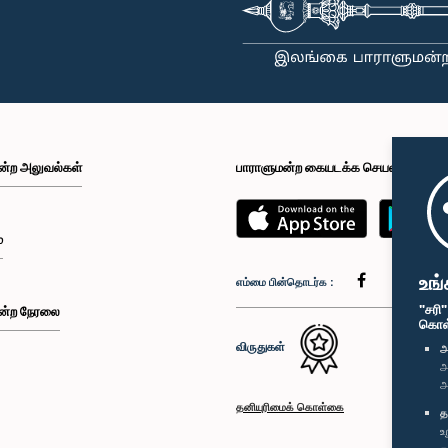
ன்ற அலுவல்கள்
பாராளுமன்ற கையடக்க செயலி
்
உங்
எம்மை பின்தொடர்க :
"சரி
ன்ற நேரலை
கொள்க
விருதுகள்
அ
அ
அ
தனியுரிமைக் கொள்கை
த
உ