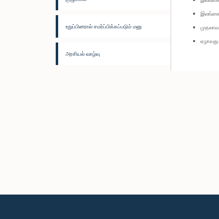
இலங்கை
உறுப்பினரால் சமர்ப்பிக்கப்படும் மனு
முதலாவத
ஏழாவது 
அரசியல் வாழ்வு