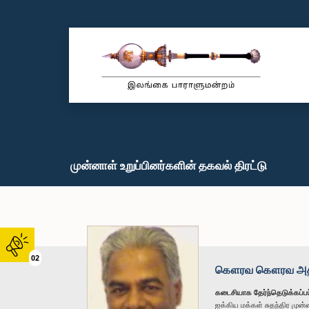
முன்னாள் உறுப்பினர்களின் தகவல் திரட்டு
02
கௌரவ கௌரவ அதாவுத
கடைசியாக தேர்ந்தெடுக்கப்பட
ஐக்கிய மக்கள் சுதந்திர மு