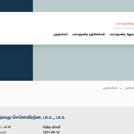
பாராளுமன்றத்
முதற்பக்கம்
பாராளுமன்ற உறுப்பினர்கள்
பாராளுமன்ற அலுவ
முதற்பக்கம்
முன்னா
 செனெவிரத்ன, பா.உ.,, பா.உ.
்ட கட்சி
பிறந்த திகதி
ன்னணி
1931-09-19