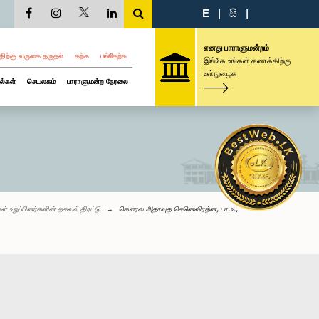
E
|
සි
|
எனது பாராளுமன்றம்
திற்கு வருகை தருதல்
கற்க
பங்கேற்க
இங்கே உங்கள் கணக்கிற்கு
உள்நுழைக
ல்கள்
செயலகம்
பாராளுமன்ற நேரலை
ள் உறுப்பினர்களின் தகவல் திரட்டு
கௌரவ அதாவுத செனெவிரத்ன, பா.உ.,