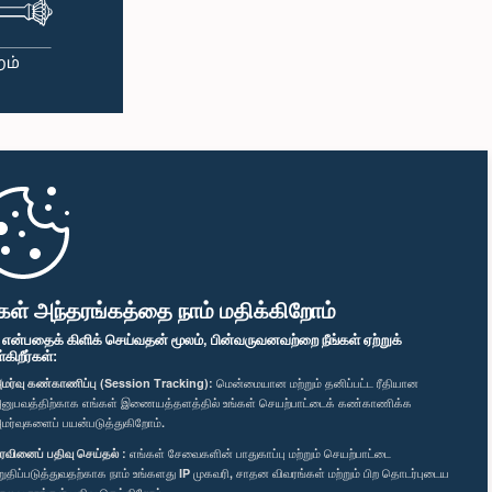
கள் அந்தரங்கத்தை நாம் மதிக்கிறோம்
" என்பதைக் கிளிக் செய்வதன் மூலம், பின்வருவனவற்றை நீங்கள் ஏற்றுக்
ிறீர்கள்:
மர்வு கண்காணிப்பு (Session Tracking):
மென்மையான மற்றும் தனிப்பட்ட ரீதியான
னுபவத்திற்காக எங்கள் இணையத்தளத்தில் உங்கள் செயற்பாட்டைக் கண்காணிக்க
மர்வுகளைப் பயன்படுத்துகிறோம்.
ரவினைப் பதிவு செய்தல் :
எங்கள் சேவைகளின் பாதுகாப்பு மற்றும் செயற்பாட்டை
றுதிப்படுத்துவதற்காக நாம் உங்களது IP முகவரி, சாதன விவரங்கள் மற்றும் பிற தொடர்புடைய